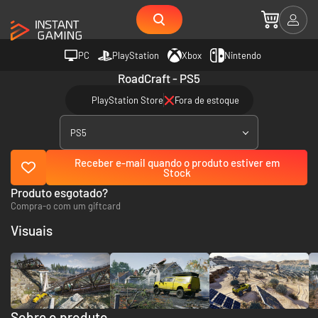
PC
PlayStation
Xbox
Nintendo
RoadCraft - PS5
PlayStation Store
Fora de estoque
PS5
Receber e-mail quando o produto estiver em
Stock
Produto esgotado?
Compra-o com um giftcard
Visuais
Sobre o produto