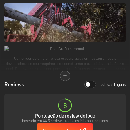
Como líder de uma empresa especializada em restaurar locais
devastados, use seu maquinário de construção para reiniciar a indústria
local. Remova detritos e equipamentos defeituosos, reconstrua estradas
e pontes danificadas pelo clima e muito mais!
Reviews
Todas as línguas
8
Você dirige uma empresa de recuperação de desastres, especializada em
restaurar locais devastados por desastres naturais. Diversas tarefas
Pontuação de review do jogo
esperam por você e seu maquinário pesado enquanto você trabalha para
baseado em 88 3 reviews, todos os idiomas incluídos
reiniciar a indústria local: remoção de detritos, substituição de
equipamentos defeituosos, reconstrução de estradas e pontes