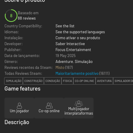
Baseado em
8
88 reviews
Country Compatibility:
See the list
Idiomas:
See the supported languages
Instalação:
Como ativar o seu produto
Developer:
Saber Interactive
Publisher:
Focus Entertainment
Data de lançamento:
19 May 2025
Género:
Adventure
,
Simulação
Reviews recentes da Steam:
Misto
(167)
Todas Reviews Steam:
Maioritariamente positivo
(
16111
)
SIMULAÇÃO
CONSTRUÇÃO
CONDUÇÃO
FÍSICA
CO-OP ONLINE
AVENTURA
SIMULADOR D
Game features
Multijogador
Um jogador
Co-op online
interplataformas
Descrição