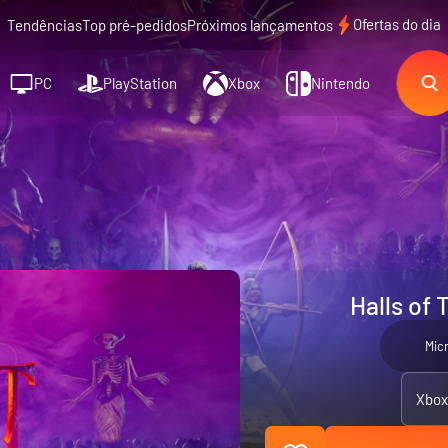
Ofertas do dia
Tendências
Top pré-pedidos
Próximos lançamentos
PC
PlayStation
Xbox
Nintendo
Halls of 
Mic
Xbox