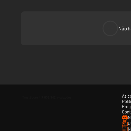
--
Não h
As c
Polí
Prog
Cont
N
U
N