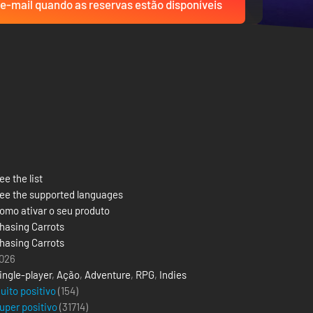
e-mail quando as reservas estão disponíveis
ee the list
ee the supported languages
omo ativar o seu produto
hasing Carrots
hasing Carrots
026
ingle-player
,
Ação
,
Adventure
,
RPG
,
Indies
uito positivo
(154)
uper positivo
(
31714
)