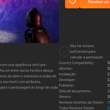
Receber um 
Não há reviews
--
suficientes para
calcular a pontuação
Country Compatibility:
S
 com uma aparência retrô pré-
Idiomas:
S
lha um entre vários heróis e desça
Instalação:
C
anos do além e sobreviva a ondas de
Developer:
C
 o seu herói com atributos,
Publisher:
C
 para o personagem ao longo de cada
Data de lançamento:
2
Género:
S
Reviews recentes da Steam:
M
Todas Reviews Steam:
S