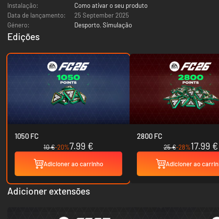
Instalação:
Como ativar o seu produto
Data de lançamento:
25 September 2025
Género:
Desporto
,
Simulação
Edições
1050 FC
2800 FC
7.99 €
17.99 €
10 €
-20%
25 €
-28%
Adicioner ao carrinho
Adicioner ao carri
Adicioner extensões