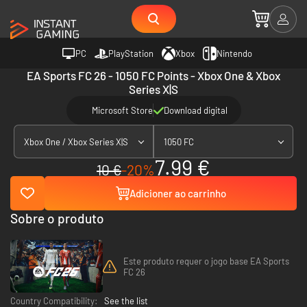
PC
PlayStation
Xbox
Nintendo
EA Sports FC 26 - 1050 FC Points - Xbox One & Xbox
Series X|S
Microsoft Store
Download digital
Xbox One / Xbox Series X|S
1050 FC
7.99 €
10 €
-20%
Adicioner ao carrinho
Sobre o produto
Este produto requer o jogo base EA Sports
FC 26
Country Compatibility:
See the list