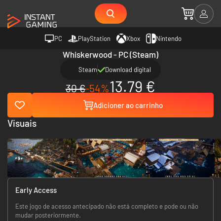
PC
PlayStation
Xbox
Nintendo
Whiskerwood - PC (Steam)
Steam
Download digital
13.79 €
30 €
-54%
Adicioner ao carrinho
Visuais
Early Access
Este jogo de acesso antecipado não está completo e pode ou não
mudar posteriormente.