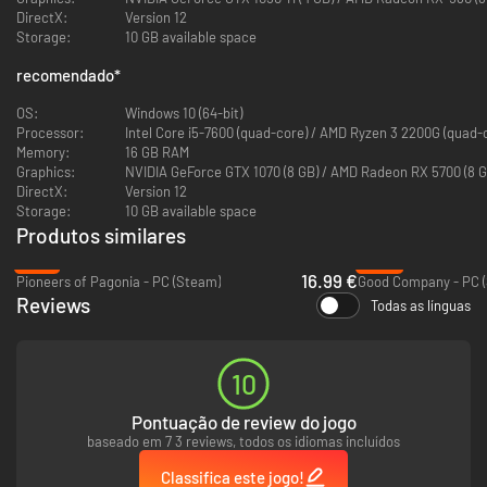
DirectX:
Version 12
Storage:
10 GB available space
recomendado
*
OS:
Windows 10 (64-bit)
Processor:
Intel Core i5-7600 (quad-core) / AMD Ryzen 3 2200G (quad-
Memory:
16 GB RAM
Graphics:
NVIDIA GeForce GTX 1070 (8 GB) / AMD Radeon RX 5700 (8 GB)
DirectX:
Version 12
O domínio dos gatos se expande mais e mais, cruzando até mesmo os
Storage:
10 GB available space
mares e forçando os ratos a saírem de suas casas em perigosas jornadas.
Produtos similares
Ao chegarem de navio em ilhas intocadas, ricas com todo tipo de recurso,
os ratos precisam estabelecer suas colônias rapidamente para atender
-51%
-84%
16.99 €
as demandas cada vez maiores de seus mestres felinos.
Pioneers of Pagonia - PC (Steam)
Good Company - PC 
Reviews
Todas as línguas
As cidades de Whiskerwood são construídas em ilhas, cujo espaço
sempre será limitado, ainda que possa variar. Use o vigor dos
roedores para construir em direção aos céus ou cavar nas
10
profundezas da terra, nos penhascos e nas montanhas espalhados
pelo terreno para aproveitar ao máximo o espaço disponível.
Pontuação de review do jogo
Crescer na vertical é a chave para o sucesso em Whiskerwood, e lhe
dará tanto grandes oportunidades quanto desafios.
baseado em 7 3 reviews, todos os idiomas incluídos
O seu navio levará uma reserva inicial de recursos e um grupo de
Classifica este jogo!
ratos, mas você deve se apressar para estabelecer as estruturas