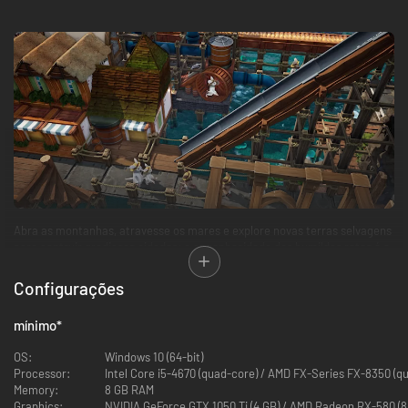
Abra as montanhas, atravesse os mares e explore novas terras selvagens
para contruir gradiosas cidades: a engenhosidade dos humildes ratos é a
atração principal em Whiskerwood. Você estabelecerá sistemas de
automação elaborados para gerenciar suas complexas cadeias de
Configurações
produção de forma eficiente ao mesmo tempo em que lidará com as
opressivas demandas dos seus senhores gatos.
mínimo
*
OS:
Windows 10 (64-bit)
Processor:
Intel Core i5-4670 (quad-core) / AMD FX-Series FX-
Memory:
8 GB RAM
Graphics:
NVIDIA GeForce GTX 1050 Ti (4 GB) / AMD Radeon RX-580 (8 G