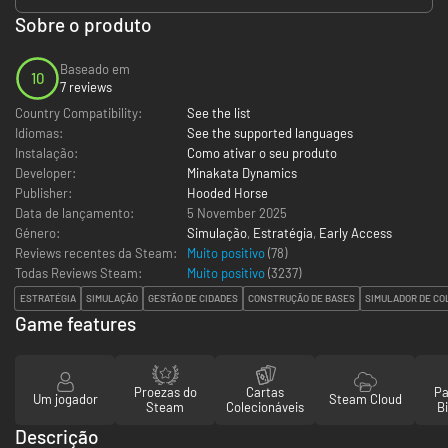
Sobre o produto
Baseado em
10
7 reviews
Country Compatibility:
See the list
Idiomas:
See the supported languages
Instalação:
Como ativar o seu produto
Developer:
Minakata Dynamics
Publisher:
Hooded Horse
Data de lançamento:
5 November 2025
Género:
Simulação
,
Estratégia
,
Early Access
Reviews recentes da Steam:
Muito positivo
(78)
Todas Reviews Steam:
Muito positivo
(
3237
)
ESTRATÉGIA
SIMULAÇÃO
GESTÃO DE CIDADES
CONSTRUÇÃO DE BASES
SIMULADOR DE CO
Game features
Proezas do
Cartas
Pa
Um jogador
Steam Cloud
Steam
Colecionáveis
Bi
Descrição