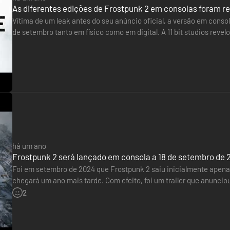
As diferentes edições de Frostpunk 2 em consolas foram r
Vítima de um leak antes do seu anúncio oficial, a versão em consol
de setembro tanto em físico como em digital. A 11 bit studios reve
Games nas nossas lojas. A "Icebreaker Edition"…
há um ano
Frostpunk 2 será lançado em consola a 18 de setembro de 
Foi em setembro de 2024 que Frostpunk 2 saiu inicialmente apen
chegará um ano mais tarde. Com efeito, foi um trailer que anuncio
setembro de 2025. Também será incluído no Game Pass Ultimate.
2