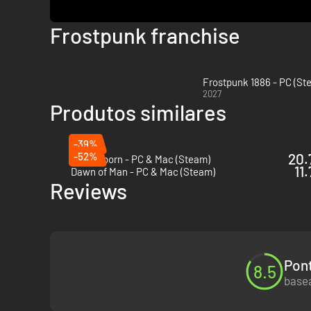
Frostpunk franchise
Frostpunk 1886 - PC (St
2027
Produtos similares
-39%
-52%
20.
Timberborn - PC & Mac (Steam)
11
Dawn of Man - PC & Mac (Steam)
Reviews
Pont
8.5
basea