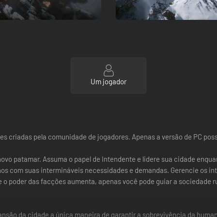
Um jogador
s criadas pela comunidade de jogadores. Apenas a versão de PC possib
novo patamar. Assuma o papel de Intendente e lidere sua cidade enqu
banos com suas intermináveis necessidades e demandas. Gerencie os in
 o poder das facções aumenta, apenas você pode guiar a sociedade ru
ansão da cidade a única maneira de garantir a sobrevivência da human