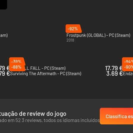
-92%
eam)
Frostpunk (GLOBAL) - PC (Steam)
2018
-39%
-94
79 €
-88%
17.79 €
-90
ALL WILL FALL - PC (Steam)
Aquat
.79 €
3.69 €
Surviving The Aftermath - PC (Steam)
Endzo
uação de review do jogo
Classifica es
do em 52 3 reviews, todos os idiomas incluídos