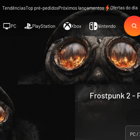
Ofertas do dia
Tendências
Top pré-pedidos
Próximos lançamentos
PC
PlayStation
Xbox
Nintendo
Frostpunk 2 - 
PC /