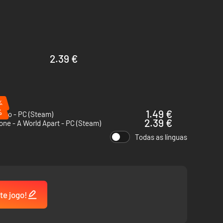
2.39 €
%
%
1.49 €
ico - PC (Steam)
2.39 €
ne - A World Apart - PC (Steam)
Todas as línguas
te jogo!