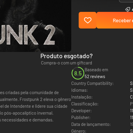
Receber e
Produto esgotado?
Compra-o com um giftcard
Baseado em
8.5
52 reviews
Country Compatibility:
S
Idiomas:
S
es criadas pela comunidade de
Instalação:
C
 eleva o gênero
Classificação:
P
l de Intendente e lidere sua cidade
Developer:
1
 pós-apocalíptico invernal.
Publisher:
1
is necessidades e demandas.
Data de lançamento:
1
Género:
S