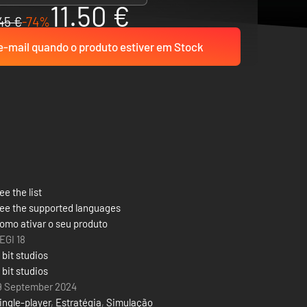
11.50 €
45 €
-74%
-mail quando o produto estiver em Stock
ee the list
ee the supported languages
omo ativar o seu produto
EGI 18
1 bit studios
1 bit studios
9 September 2024
ingle-player
,
Estratégia
,
Simulação