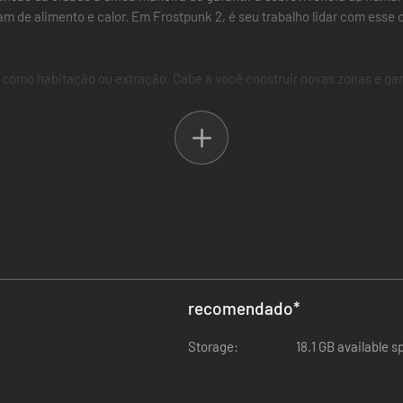
 de alimento e calor. Em Frostpunk 2, é seu trabalho lidar com esse c
 como habitação ou extração. Cabe a você construir novas zonas e gara
ura ou o Instituto de Pesquisa. Nesses edifícios, você estabelecerá lei
lorar o deserto gelado. Lá, você pode construir colônias extensas que
 de governá-la e satisfazer suas demandas ainda mais desafiadora. Co
recomendado
*
Storage:
18.1 GB available 
ma com visões diferentes para o futuro da cidade. No Conselho Munic