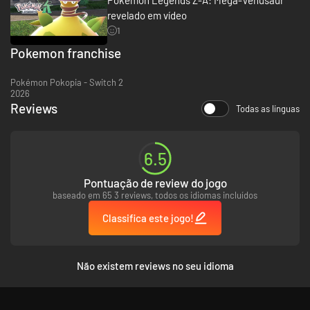
Pokémon, este não se limitará a mudar de forma e tamanho, como
revelado em vídeo
também alcançará um novo nível de poder que poderá mudar o curso do
combate!
1
Pokemon franchise
Pokémon Pokopia - Switch 2
2026
Reviews
Todas as línguas
6.5
Pontuação de review do jogo
baseado em 65 3 reviews, todos os idiomas incluídos
Classifica este jogo!
Não existem reviews no seu idioma