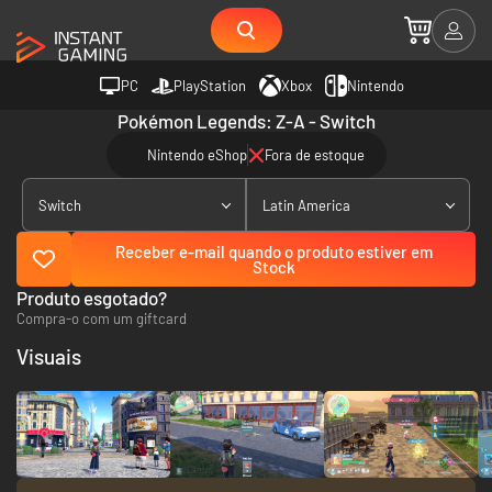
PC
PlayStation
Xbox
Nintendo
Pokémon Legends: Z-A - Switch
Nintendo eShop
Fora de estoque
Switch
Latin America
Receber e-mail quando o produto estiver em
Stock
Produto esgotado?
Compra-o com um giftcard
Visuais