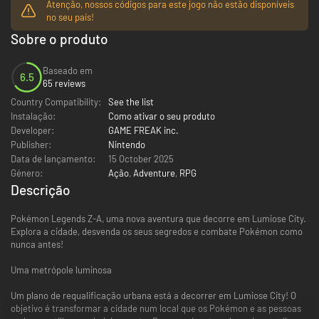
Atenção, nossos códigos para este jogo não estão disponíveis
no seu país!
Sobre o produto
Baseado em
6.5
65 reviews
Country Compatibility:
See the list
Instalação:
Como ativar o seu produto
Developer:
GAME FREAK inc.
Publisher:
Nintendo
Data de lançamento:
15 October 2025
Género:
Ação
,
Adventure
,
RPG
Descrição
Pokémon Legends Z-A, uma nova aventura que decorre em Lumiose City.
Explora a cidade, desvenda os seus segredos e combate Pokémon como
nunca antes!
Uma metrópole luminosa
Um plano de requalificação urbana está a decorrer em Lumiose City! O
objetivo é transformar a cidade num local que os Pokémon e as pessoas