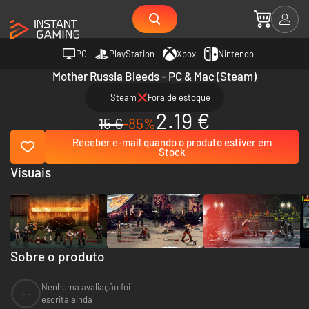
PC
PlayStation
Xbox
Nintendo
Mother Russia Bleeds - PC & Mac (Steam)
Steam
Fora de estoque
2.19 €
15 €
-85%
Receber e-mail quando o produto estiver em
Stock
Visuais
Sobre o produto
Nenhuma avaliação foi
--
escrita ainda