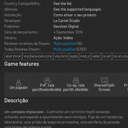
Country Compatibility:
See the list
Idiomas:
See the supported languages
Instalação:
Como ativar o seu produto
Developer:
Le Cartel Studio
Publisher:
Devolver Digital
Data de lançamento:
4 September 2016
Género:
Ação
,
Indies
Reviews recentes da Steam:
Muito positivo
(16)
Todas Reviews Steam:
Muito positivo
(
5392
)
BEAT 'EM UP
VIOLÊNCIA EXPLÍCITA
VIOLENTO
AÇÃO
PIXELS
INDIE
CO-OP
CO-OP LOC
Game features
PvP, tela
Co-op, tela
Shared/Split
Pr
Um jogador
partilhado/dividido
partilh./dividido
Screen
Descrição
Um combate implacável
– Confronte um território hostil socando,
unhando, esmagando e apunhalando seus inimigos. Fuja de um tenebroso
laboratório, uma prisão de segurança máxima, uma periferia da pesada,
uma boate decadente e mais...