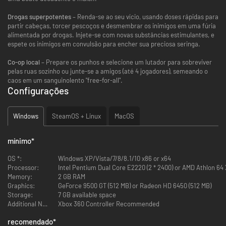
Drogas superpotentes
– Renda-se ao seu vício, usando doses rápidas para
partir cabeças, torcer pescoços e desmembrar os inimigos em uma fúria
alimentada por drogas. Injete-se com novas substâncias estimulantes, e
espete os inimigos em convulsão para encher sua preciosa seringa.
Co-op local
– Prepare os punhos e selecione um lutador para sobreviver
pelas ruas sozinho ou junte-se a amigos (até 4 jogadores), semeando o
caos em um sanguinolento "free-for-all".
Configurações
Windows
SteamOS + Linux
MacOS
mínimo
*
OS *:
Windows XP/Vista/7/8/8.1/10 x86 or x64
Processor:
Intel Pentium Dual Core E2220 (2 * 2400) or AMD Athlon 64 
Memory:
2 GB RAM
Graphics:
GeForce 9500 GT (512 MB) or Radeon HD 6450 (512 MB)
Storage:
7 GB available space
Additional Notes:
Xbox 360 Controller Recommended
recomendado
*