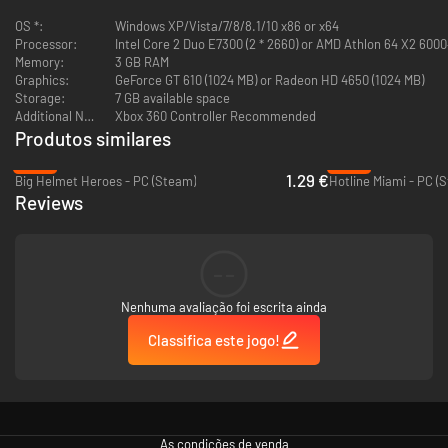
OS *:
Windows XP/Vista/7/8/8.1/10 x86 or x64
Processor:
Intel Core 2 Duo E7300 (2 * 2660) or AMD Athlon 64 X2 6000+
Memory:
3 GB RAM
Graphics:
GeForce GT 610 (1024 MB) or Radeon HD 4650 (1024 MB)
Storage:
7 GB available space
Additional Notes:
Xbox 360 Controller Recommended
Produtos similares
-95%
-82%
1.29 €
Big Helmet Heroes - PC (Steam)
Hotline Miami - PC (
Reviews
--
Nenhuma avaliação foi escrita ainda
Classifica este jogo!
As condições de venda