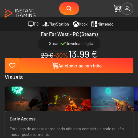
PC
PlayStation
Xbox
Nintendo
Far Far West - PC (Steam)
Steam
Download digital
13.99 €
20 €
-30%
Adicioner ao carrinho
Visuais
Early Access
Este jogo de acesso antecipado não está completo e pode ou não
mudar posteriormente.