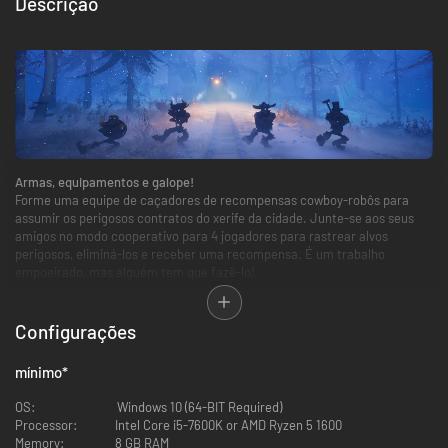
Descrição
Armas, equipamentos e galope!
Forme uma equipe de caçadores de recompensas cowboy-robôs para
assumir os perigosos contratos do xerife da cidade. Junte-se aos seus
amigos no modo cooperativo para 4 jogadores para rastrear alvos
perigosos, eliminá-los e receber uma recompensa. É um trabalho
empoeirado, mas alguém tem que fazê-lo!
Configurações
mínimo
*
OS:
Windows 10 (64-BIT Required)
Processor:
Intel Core i5-7600K or AMD Ryzen 5 1600
Memory:
8 GB RAM