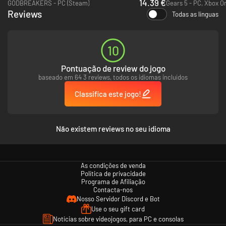
14.39 €
GODBREAKERS - PC (Steam)
Reviews
Todas as línguas
Dispare rápido, lance feitiços ainda mais depressa e sobrevivam juntos.
Alterne perfeitamente entre seis tiros e bolas de fogo, personalize seu
equipamento e combine feitiços enquanto enfrenta ondas de inimigos e
chefes poderosos. Trabalhe em equipe, adapte-se em tempo real e
10
aventure-se no desconhecido para enfrentar maiores desafios e obter
recompensas maiores.
Pontuação de review do jogo
baseado em 64 3 reviews, todos os idiomas incluídos
Classifica este jogo!
Não existem reviews no seu idioma
As condições de venda
Política de privacidade
Programa de Afiliação
Contacta-nos
Nosso Servidor Discord e Bot
Personalize, aprimore e equipe
Use o seu gift card
Faça trocas na cidade para aprimorar suas armas, feitiços e habilidades.
Notícias sobre videojogos, para PC e consolas
Escolha suas vantagens para se tornar o melhor caçador. Especialize-se