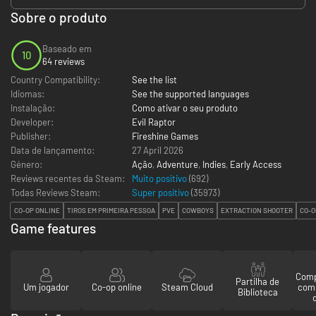
Sobre o produto
Baseado em
10
64 reviews
Country Compatibility:
See the list
Idiomas:
See the supported languages
Instalação:
Como ativar o seu produto
Developer:
Evil Raptor
Publisher:
Fireshine Games
Data de lançamento:
27 April 2026
Género:
Ação
,
Adventure
,
Indies
,
Early Access
Reviews recentes da Steam:
Muito positivo
(692)
Todas Reviews Steam:
Super positivo
(
35973
)
CO-OP ONLINE
TIROS EM PRIMEIRA PESSOA
PVE
COWBOYS
EXTRACTION SHOOTER
CO-O
Game features
Comp
Partilha de
Um jogador
Co-op online
Steam Cloud
com
Biblioteca