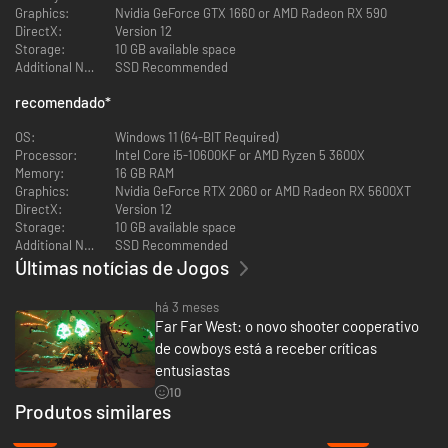
Graphics:
Nvidia GeForce GTX 1660 or AMD Radeon RX 590
DirectX:
Version 12
Storage:
10 GB available space
Additional Notes:
SSD Recommended
recomendado
*
O Velho Oeste, mas ainda mais estranho
É o Velho Oeste, mas não como você o conhece. Ao lado de saloons
OS:
Windows 11 (64-BIT Required)
empoeirados e desertos intermináveis, você encontrará minas
Processor:
Intel Core i5-10600KF or AMD Ryzen 5 3600X
assombradas, esqueletos reanimados e tempestades mortais a cada
Memory:
16 GB RAM
esquina. Cumpra contratos arriscados, explore terras amaldiçoadas e
Graphics:
Nvidia GeForce RTX 2060 or AMD Radeon RX 5600XT
tenha cuidado com o trem fantasma gigante.
DirectX:
Version 12
Storage:
10 GB available space
Additional Notes:
SSD Recommended
Últimas notícias de Jogos
há 3 meses
Far Far West: o novo shooter cooperativo
de cowboys está a receber críticas
entusiastas
10
Produtos similares
-28%
-13%