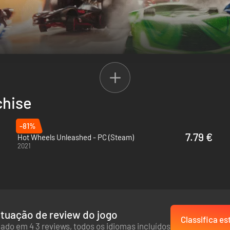
porque agora são mais de 130 veículos e ainda mais variedades! Isso 
chise
to. Agora você também pode pilotar motos e ATVs, cada qual com seu p
 podem ser melhorados em sua árvore de habilidades para alterar o de
-81%
7.79 €
Hot Wheels Unleashed - PC (Steam)
2021
igolfe em uma vila no Velho Oeste, suas pistas estão nos cenários ma
entirá em casa tanto lá quanto no pódio.
rá suas corridas ainda mais emocionantes e desafiadoras. Grama, areia
 nunca foi tão importante como agora!
tuação de review do jogo
Classifica es
ado em 4 3 reviews, todos os idiomas incluídos