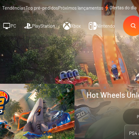
Ofertas do dia
Tendências
Top pré-pedidos
Próximos lançamentos
PC
PlayStation
Xbox
Nintendo
Hot Wheels Unl
P
PS4 