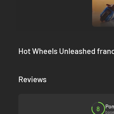
MAIS RODAS PARA SE DIVERTIR
Em primeiro lugar, arrume espaço na sua estante virtual, 
Hot Wheels Unleashed fran
Wheels Monster Trucks e veículos do mundo do entretenimen
Um sistema inédito definirá a categoria dos veículos, que
NOVOS LARES
Reviews
Seja o quintal de uma casa no subúrbio ou um campo de min
Descubra 5 novos locais, domine seus segredos e você se s
Os novos terrenos são outra novidade fantástica que torna
veículo, então lembre-se disso ao escolhê-lo. A estratégia
Pon
MOSTRE SEUS MOVIMENTOS
8
base