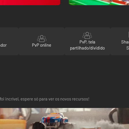
PvP, tela
Sha
ador
PvP online
partilhado/dividido
S
oi incrível, espere só para ver os novos recursos!