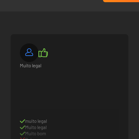
ria, deixe-os de boca aberta com os novos movimentos! Além do Drift 
hora certa para colidir com os rivais e tirá-los da pista... Ou simplesme
sito e encontre os novos atalhos secretos!
Muito legal
as em pura adrenalina? Ou prefere testar seus limites? Opa, nós ouvim
a qual for seu conceito de “diversão”, os vários modos de jogo não vão
muito legal
Muito legal
Muito bom