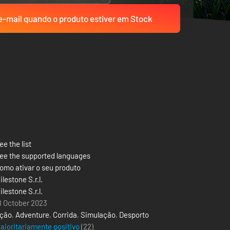
-mail quando o produto estiver em Stock
ee the list
ee the supported languages
omo ativar o seu produto
ilestone S.r.l.
ilestone S.r.l.
8 October 2023
ção
,
Adventure
,
Corrida
,
Simulação
,
Desporto
aioritariamente positivo
(22)