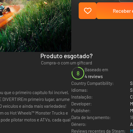
Receber e
Produto esgotado?
Compra-o com um giftcard
Baseado em
8
4 reviews
Country Compatibility:
S
Idiomas:
S
e o primeiro capítulo foi incrível,
Instalação:
C
E DIVERTIREm primeiro lugar, arrume
Developer:
M
0 veículos e ainda mais variedades!
Publisher:
M
ém os Hot Wheels™ Monster Trucks e
Data de lançamento:
1
pode pilotar motos e ATVs, cada qual
Género:
A
Reviews recentes da Steam:
M