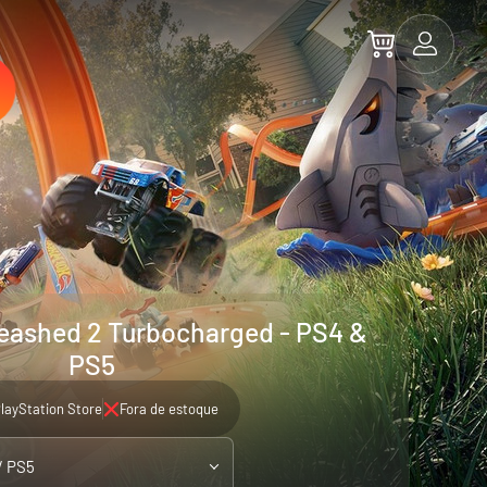
eashed 2 Turbocharged - PS4 &
PS5
layStation Store
Fora de estoque
/ PS5