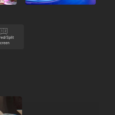
red/Split
creen