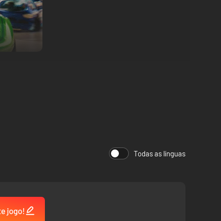
mesmo, além dos Hot Wheels Originals, temos também os Hot
róprio estilo e estratégia para encarar as pistas!
sempenho. Faça do seu veículo uma máquina invencível!
Todas as línguas
is impressionantes!
 e vários outros tipos de terreno afetarão diretamente seu
te jogo!