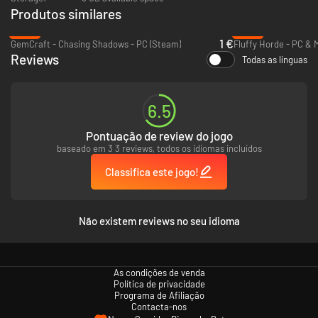
Produtos similares
-90%
-83%
1 €
GemCraft - Chasing Shadows - PC (Steam)
Fluffy Horde - PC & 
Reviews
Todas as línguas
6.5
Pontuação de review do jogo
O humor ao estilo do Monty Python aumentou para 11, enquanto os
baseado em 3 3 reviews, todos os idiomas incluídos
jogadores literalmente arrasam e curtem através dos tempos.
Engraçadas vinhetas animadas também farão um retorno com toda a
Classifica este jogo!
força, então famosas figuras históricas, fiquem atentas!
Ênfase no Multi-jogador
Não existem reviews no seu idioma
As condições de venda
Política de privacidade
Programa de Afiliação
Contacta-nos