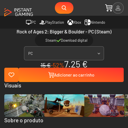
PC
PlayStation
Xbox
Nintendo
Rock of Ages 2: Bigger & Boulder - PC (Steam)
Steam
Download digital
PC
7.25 €
15 €
-52%
Adicioner ao carrinho
Visuais
Sobre o produto