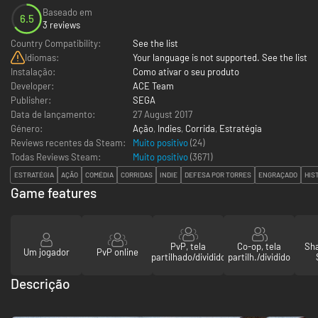
Baseado em
6.5
3 reviews
Country Compatibility:
See the list
Idiomas:
Your language is not supported. See the list
Instalação:
Como ativar o seu produto
Developer:
ACE Team
Publisher:
SEGA
Data de lançamento:
27 August 2017
Género:
Ação
,
Indies
,
Corrida
,
Estratégia
Reviews recentes da Steam:
Muito positivo
(24)
Todas Reviews Steam:
Muito positivo
(
3671
)
ESTRATÉGIA
AÇÃO
COMÉDIA
CORRIDAS
INDIE
DEFESA POR TORRES
ENGRAÇADO
HIS
Game features
PvP, tela
Co-op, tela
Sha
Um jogador
PvP online
partilhado/dividido
partilh./dividido
Descrição