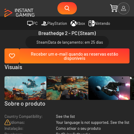
PC
PlayStation
Xbox
Nintendo
Breathedge 2 - PC (Steam)
Steam
Data de lançamento: em 25 dias
Receber um e-mail quando as reservas estão
disponíveis
Visuais
Sobre o produto
Country Compatibility:
See the list
Idiomas:
Your language is not supported. See the list
Instalação:
Como ativar o seu produto