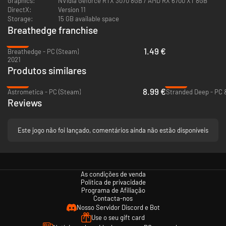
Graphics:
NVidia Geforce RTX 3070 8GB / AMD RX 6700 XT 8GB
oportunidades. No entanto, eles exigem atenção, perseguem objetivos
DirectX:
Version 11
pessoais e geralmente não se comportam como companheiros de missão
Storage:
15 GB available space
estáticos. Se você ignorar sua equipe, sua nave e seus deveres como
Breathedge franchise
grande capitão, a equipe pode fazer o mesmo. E se isso acontecer, você
se encontrará em sérios apuros.
-94%
1.49 €
Breathedge - PC (Steam)
2021
Produtos similares
-54%
-53%
8.99 €
Astrometica - PC (Steam)
Stranded Deep - PC 
Reviews
Este jogo não foi lançado, comentários ainda não estão disponíveis
As condições de venda
Política de privacidade
Programa de Afiliação
Contacta-nos
Nosso Servidor Discord e Bot
Use o seu gift card