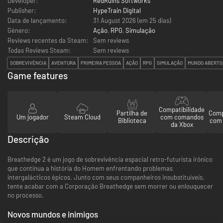
Developer:
RedRuins Softworks
Publisher:
HypeTrain Digital
Data de lançamento:
31 August 2026 (em 25 dias)
Género:
Ação
,
RPG
,
Simulação
Reviews recentes da Steam:
Sem reviews
Todas Reviews Steam:
Sem reviews
SOBREVIVÊNCIA
AVENTURA
PRIMEIRA PESSOA
AÇÃO
RPG
SIMULAÇÃO
MUNDO ABERTO,
Game features
Compatibilidade
Partilha de
Comp
Um jogador
Steam Cloud
com comandos
Biblioteca
com 
da Xbox
Descrição
Breathedge 2 é um jogo de sobrevivência espacial retro-futurista irônico
que continua a história do Homem enfrentando problemas
intergalácticos épicos. Junto com seus companheiros insubstituíveis,
tente acabar com a Corporação Breathedge sem morrer ou enlouquecer
no processo.
Novos mundos e inimigos