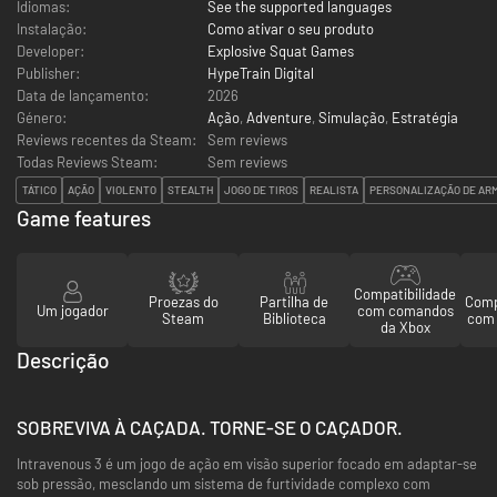
Idiomas:
See the supported languages
Instalação:
Como ativar o seu produto
Developer:
Explosive Squat Games
Publisher:
HypeTrain Digital
Data de lançamento:
2026
Género:
Ação
,
Adventure
,
Simulação
,
Estratégia
Reviews recentes da Steam:
Sem reviews
Todas Reviews Steam:
Sem reviews
TÁTICO
AÇÃO
VIOLENTO
STEALTH
JOGO DE TIROS
REALISTA
PERSONALIZAÇÃO DE AR
Game features
Compatibilidade
Proezas do
Partilha de
Comp
Um jogador
com comandos
Steam
Biblioteca
com 
da Xbox
Descrição
SOBREVIVA À CAÇADA. TORNE-SE O CAÇADOR.
Intravenous 3 é um jogo de ação em visão superior focado em adaptar-se
sob pressão, mesclando um sistema de furtividade complexo com