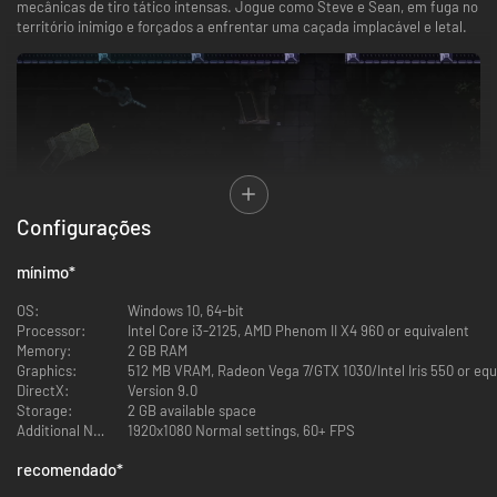
mecânicas de tiro tático intensas.
Jogue como Steve e Sean, em fuga no
território inimigo e forçados a enfrentar uma caçada implacável e letal.
Configurações
mínimo
*
OS:
Windows 10, 64-bit
Processor:
Intel Core i3-2125, AMD Phenom II X4 960 or equivalent
ADAPTAR-SE É ESSENCIAL
Memory:
2 GB RAM
Graphics:
512 MB VRAM, Radeon Vega 7/GTX 1030/Intel Iris 550 or equ
Cada missão leva a diferentes possibilidades de cenário, moldadas por
DirectX:
Version 9.0
suas ações, que forçam você a se adaptar aos novos perigos, tensões e
Storage:
2 GB available space
oportunidades.
Se sair chutando portas sem pensar duas vezes, a missão
Additional Notes:
1920x1080 Normal settings, 60+ FPS
logo pode te encurralar em uma troca de tiros desfavorável. Mantenha-
se oculto, e talvez você consiga sumir sem que ninguém descubra.
recomendado
*