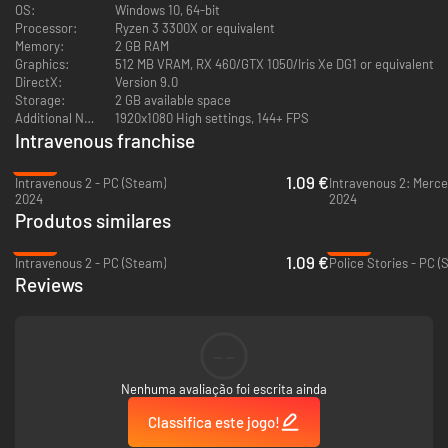
OS:
Windows 10, 64-bit
Processor:
Ryzen 3 3300X or equivalent
Memory:
2 GB RAM
Graphics:
512 MB VRAM, RX 460/GTX 1050/Iris Xe DG1 or equivalent
DirectX:
Version 9.0
Storage:
2 GB available space
Additional Notes:
1920x1080 High settings, 144+ FPS
Intravenous franchise
-95%
1.09 €
Intravenous 2 - PC (Steam)
Intravenous 2: Merce
2024
2024
Produtos similares
-95%
-92%
Personalização de habilidades e armas complexas,
1.09 €
Intravenous 2 - PC (Steam)
Police Stories - PC (
somadas à equipamento tático
Reviews
Evolua Steve e Sean com seus conjuntos distintos de habilidades e
expanda suas opções com diversas modificações de armas, dispositivos
especiais e equipamentos que te permitem infiltrar-se em silêncio ou
--
sobreviver a combates intensos.
Nenhuma avaliação foi escrita ainda
Classifica este jogo!