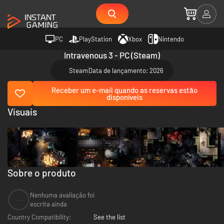
PC
PlayStation
Xbox
Nintendo
Intravenous 3 - PC (Steam)
Steam
Data de lançamento: 2026
Receber um e-mail quando as reservas estão
disponíveis
Visuais
Sobre o produto
Nenhuma avaliação foi
--
escrita ainda
Country Compatibility:
See the list