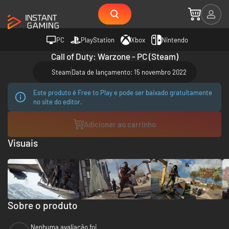
PC
PlayStation
Xbox
Nintendo
Call of Duty: Warzone - PC (Steam)
Steam
Data de lançamento: 15 novembro 2022
Este produto é Free to Play e pode ser baixado gratuitamente
no site do editor.
Adicioner ao carrinho
Visuais
Sobre o produto
Nenhuma avaliação foi