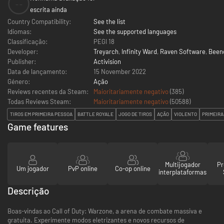
--
escrita ainda
Country Compatibility:
See the list
Idiomas:
See the supported languages
Classificação:
PEGI 18
Developer:
Treyarch
,
Infinity Ward
,
Raven Software
,
Been
Publisher:
Activision
Data de lançamento:
15 November 2022
Género:
Ação
Reviews recentes da Steam:
Maioritariamente negativo
(385)
Todas Reviews Steam:
Maioritariamente negativo
(
50588
)
TIROS EM PRIMEIRA PESSOA
BATTLE ROYALE
JOGO DE TIROS
AÇÃO
VIOLENTO
PRIMEIRA
Game features
Multijogador
Pr
Um jogador
PvP online
Co-op online
interplataformas
Descrição
Boas-vindas ao Call of Duty: Warzone, a arena de combate massiva e
gratuita. Experimente modos eletrizantes e novos recursos de