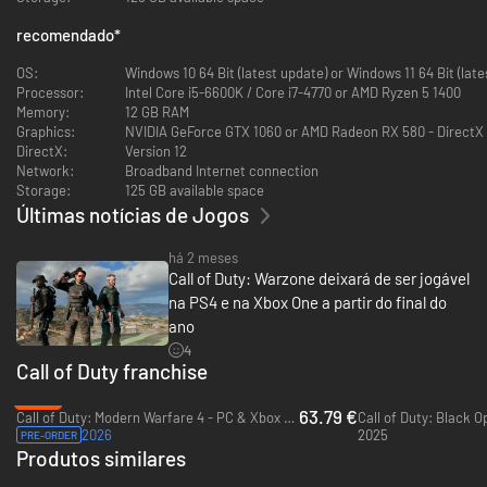
recomendado
*
OS:
Windows 10 64 Bit (latest update) or Windows 11 64 Bit (late
Processor:
Intel Core i5-6600K / Core i7-4770 or AMD Ryzen 5 1400
Memory:
12 GB RAM
Graphics:
NVIDIA GeForce GTX 1060 or AMD Radeon RX 580 - DirectX
DirectX:
Version 12
Network:
Broadband Internet connection
Storage:
125 GB available space
Últimas notícias de Jogos
há 2 meses
Call of Duty: Warzone deixará de ser jogável
na PS4 e na Xbox One a partir do final do
ano
4
Call of Duty franchise
-20%
63.79 €
Call of Duty: Modern Warfare 4 - PC & Xbox Series X|S (Microsoft Store)
Call of Duty: Black Op
2026
2025
PRE-ORDER
Produtos similares
-90%
-47%