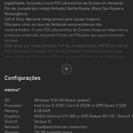
jogabilidade, incluindo o novo PDI Laboratórios de Drones em Verdansk,
Fim da Jornada (por tempo limitado), Battle Royale, Black Ops Royale e
Ressurgência.
Call of Duty: Warzone chega pronto para causar impacto.
Olhe para cima: os céus de Verdansk nunca estiveram tão
movimentados. O novo PDI Laboratórios de Drones chega ao mapa com a
produção acelerada, lançando Drones de Pilhagem que agora dominam
os céus.
Além disso, por tempo limitado, Fim da Jornada estará GRÁTIS em Call of
Duty: Warzone. A disputa em Fim da Jornada fica ainda mais perigosa
com a chegada de uma nova Missão e a possibilidade de aprimorar suas
Habilidades usando melhorias raras obtidas em suprimentos.
Quer elevar o nível de verdade? Vá para a Ressurgência Ranqueada e
deixe a concorrência comendo poeira.
Configurações
mínimo
*
OS:
Windows 10 64 Bit (latest update)
Processor:
Intel Core i3-6100 / Core i5-2500K or AMD Ryzen 3 1200
Memory:
8 GB RAM
Graphics:
NVIDIA GeForce GTX 960 or AMD Radeon RX 470 - DirectX 
DirectX:
Version 12
Network:
Broadband Internet connection
Storage:
125 GB available space