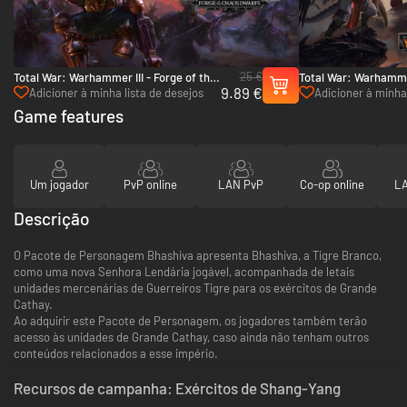
25 €
Total War: Warhammer III - Forge of the
Total War: Warhammer
9.89 €
Chaos Dwarfs - PC & Mac (Steam)
Chaos - PC & Mac (S
Adicioner à minha lista de desejos
Adicioner à minha 
Game features
Um jogador
PvP online
LAN PvP
Co-op online
LA
Descrição
O Pacote de Personagem Bhashiva apresenta Bhashiva, a Tigre Branco,
como uma nova Senhora Lendária jogável, acompanhada de letais
unidades mercenárias de Guerreiros Tigre para os exércitos de Grande
Cathay.
Ao adquirir este Pacote de Personagem, os jogadores também terão
acesso às unidades de Grande Cathay, caso ainda não tenham outros
conteúdos relacionados a esse império.
Recursos de campanha: Exércitos de Shang-Yang