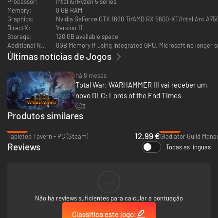
Processor:
Intel i5/Ryzen 5 series
- Senhora Lendária: Bhashiva, a Tigresa do Deserto, a Tigre Branco de
Memory:
8 GB RAM
Shang-Yang
Graphics:
Nvidia GeForce GTX 1660 Ti/AMD RX 5600-XT/Intel Arc A75
- Senhor: Guerreiro Tigre Sawai
DirectX:
Version 11
- Herói: Orador da Garra (Feras, Vida e Sombras)
Storage:
120 GB available space
- Unidade: Guerreiro Tigre (Dois Machados)
Additional Notes:
8GB Memory if using integrated GPU. Microsoft no longer s
- Unidade: Perseguidores dos Guerreiros Tigre (Discos de Arremesso)
Últimas notícias de Jogos
- Unidade: Guerreiros Tigre da Garra de Ferro (Guandao)
há 8 meses
Total War: WARHAMMER III vai receber um
novo DLC: Lords of the End Times
3
Produtos similares
-35%
-55%
12.99 €
Tabletop Tavern - PC (Steam)
Gladiator Guild Mana
Reviews
Todas as línguas
--
Não há reviews suficientes para calcular a pontuação
Classifica este jogo!