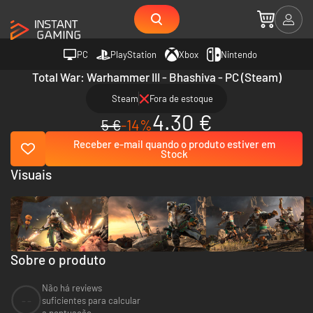
PC
PlayStation
Xbox
Nintendo
Total War: Warhammer III - Bhashiva - PC (Steam)
Steam
Fora de estoque
4.30 €
5 €
-14%
Receber e-mail quando o produto estiver em
Stock
Visuais
Sobre o produto
Não há reviews
--
suficientes para calcular
a pontuação