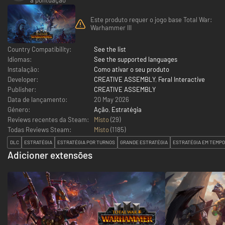
Este produto requer o jogo base Total War:
Warhammer III
Country Compatibility:
See the list
Idiomas:
See the supported languages
Instalação:
Como ativar o seu produto
Developer:
CREATIVE ASSEMBLY
,
Feral Interactive
Publisher:
CREATIVE ASSEMBLY
Data de lançamento:
20 May 2026
Género:
Ação
,
Estratégia
Reviews recentes da Steam:
Misto
(29)
Todas Reviews Steam:
Misto
(
1185
)
DLC
ESTRATÉGIA
ESTRATÉGIA POR TURNOS
GRANDE ESTRATÉGIA
ESTRATÉGIA EM TEMPO
Adicioner extensões