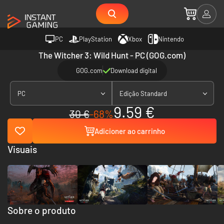
PC
PlayStation
Xbox
Nintendo
The Witcher 3: Wild Hunt - PC (GOG.com)
GOG.com
Download digital
PC
Edição Standard
9.59 €
30 €
-68%
Adicioner ao carrinho
Visuais
Sobre o produto