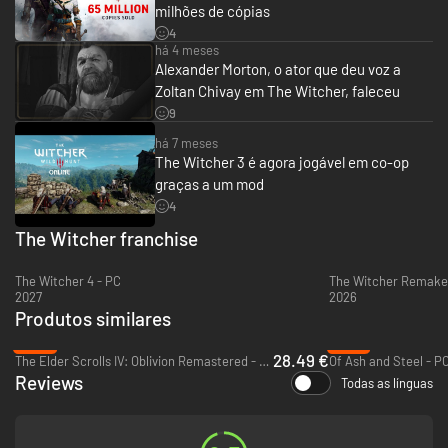
milhões de cópias
4
há 4 meses
Alexander Morton, o ator que deu voz a
Zoltan Chivay em The Witcher, faleceu
9
há 7 meses
The Witcher 3 é agora jogável em co-op
graças a um mod
4
The Witcher franchise
The Witcher 4 - PC
The Witcher Remake
2027
2026
Produtos similares
-48%
-37%
28.49 €
The Elder Scrolls IV: Oblivion Remastered - PC (Steam)
Of Ash and Steel - P
Reviews
Todas as línguas