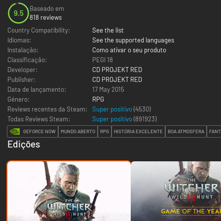
Baseado em
9.5
818 reviews
Country Compatibility:
See the list
Idiomas:
See the supported languages
Instalação:
Como ativar o seu produto
Classificação:
PEGI 18
Developer:
CD PROJEKT RED
Publisher:
CD PROJEKT RED
Data de lançamento:
17 May 2015
Género:
RPG
Reviews recentes da Steam:
Super positivo
(4530)
Todas Reviews Steam:
Super positivo
(
891923
)
GEFORCE NOW
MUNDO ABERTO
RPG
HISTÓRIA EXCELENTE
BOA ATMOSFERA
FANT
Edições