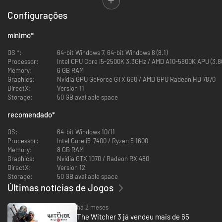
Configurações
mínimo
*
OS *:
64-bit Windows 7, 64-bit Windows 8 (8.1)
Processor:
Intel CPU Core i5-2500K 3.3GHz / AMD A10-5800K APU (3.8
Memory:
6 GB RAM
Graphics:
Nvidia GPU GeForce GTX 660 / AMD GPU Radeon HD 7870
DirectX:
Version 11
Storage:
50 GB available space
recomendado
*
OS:
64-bit Windows 10/11
Processor:
Intel Core i5-7400 / Ryzen 5 1600
Memory:
8 GB RAM
Graphics:
Nvidia GTX 1070 / Radeon RX 480
DirectX:
Version 12
Storage:
50 GB available space
Últimas notícias de Jogos
há 2 meses
The Witcher 3 já vendeu mais de 65