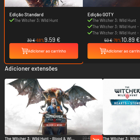
Edição Standard
Edição GOTY
The Witcher 3: Wild Hunt
The Witcher 3: Wild Hunt
The Witcher 3: Wild Hunt -
and Wine
The Witcher 3: Wild Hunt -
9.59 €
10.89 €
of Stone
30 €
-68%
50 €
-78%
Adicioner ao carrinho
Adicioner ao carri
Adicioner extensões
20 €
The Witcher 3: Wild Hunt - Blood & Wine
The Witcher 3: Wild 