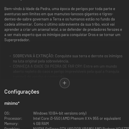
Bem-vindo à Idade da Pedra, uma época de perigos por toda parte e
aventuras sem limites em que mamutes-lanosos gigantes e tigres-
dentes-de-sabre governam a Terra e os humanos estão no fundo da
cadeia alimentar. Como o último sobrevivente da sua tribo, você vai
aprender a criar um arsenal letal, a se defender de predadores ferozes e
a ser mais esperto que os inimigos para conquistar Oros e se tornar um
Superpredador.
SOBREVIVA À EXTINÇÃO: Conquiste sua terra e derrote os inimigos
na luta original pela sobrevivência.
CONHEÇA A IDADE DA PEDRA DE FAR CRY: Entre em um mundo
aberto repleto do caos e perigo imprevisíveis pela qual a franquia
campeã de vendas é conhecida.
DERROTE FERAS ÉPICAS: Cace predadores perigosos, como o
selvagem tigre-dente-de-sabre e o esperto mamute-lanoso.
Configurações
TORNE-SE O SUPERPREDADOR: Derrote as tribos perigosas de Oros
enquanto luta para unir a humanidade.
DESCUBRA O MUNDO LETAL DE OROS: Lute para sobreviver em
mínimo
*
meio às florestas de sequoias frondosas, a taiga severa, a tundra
congelada e os pântanos escuros.
OS:
Windows 10 (64-bit versions only)
Processor:
Intel Core i3-550 | AMD Phenom II X4 955 or equivalent
Memory:
4 GB RAM
Graphics:
NVIDIA GeForce GTX 460 (1GB VRAM) | AMD Radeon HD 5770 