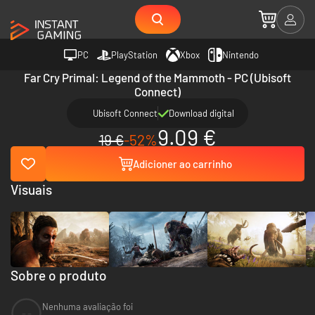
PC
PlayStation
Xbox
Nintendo
Far Cry Primal: Legend of the Mammoth - PC (Ubisoft
Connect)
Ubisoft Connect
Download digital
9.09 €
19 €
-52%
Adicioner ao carrinho
Visuais
Sobre o produto
Nenhuma avaliação foi
--