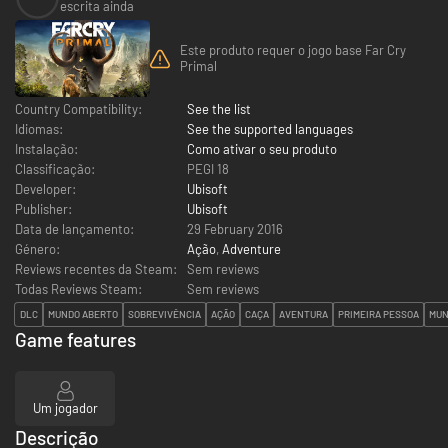
escrita ainda
Este produto requer o jogo base Far Cry
Primal
Country Compatibility:
See the list
Idiomas:
See the supported languages
Instalação:
Como ativar o seu produto
Classificação:
PEGI 18
Developer:
Ubisoft
Publisher:
Ubisoft
Data de lançamento:
29 February 2016
Género:
Ação
,
Adventure
Reviews recentes da Steam:
Sem reviews
Todas Reviews Steam:
Sem reviews
DLC
MUNDO ABERTO
SOBREVIVÊNCIA
AÇÃO
CAÇA
AVENTURA
PRIMEIRA PESSOA
MUN
Game features
Um jogador
Descrição