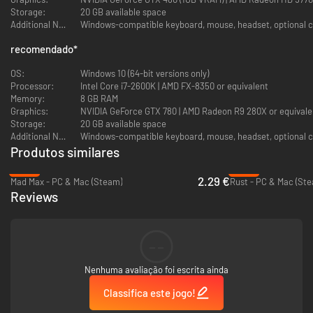
Storage:
20 GB available space
Additional Notes:
recomendado
*
OS:
Windows 10 (64-bit versions only)
Processor:
Intel Core i7-2600K | AMD FX-8350 or equivalent
Memory:
8 GB RAM
Graphics:
NVIDIA GeForce GTX 780 | AMD Radeon R9 280X or equivale
Storage:
20 GB available space
Additional Notes:
Produtos similares
-89%
-25%
2.29 €
Mad Max - PC & Mac (Steam)
Rust - PC & Mac (St
Reviews
--
Nenhuma avaliação foi escrita ainda
Classifica este jogo!