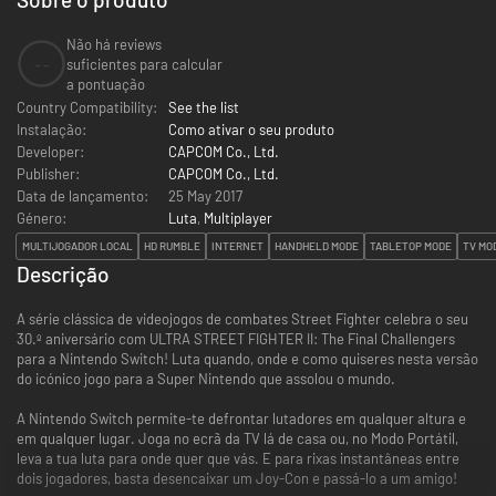
Não há reviews
--
suficientes para calcular
a pontuação
Country Compatibility:
See the list
Instalação:
Como ativar o seu produto
Developer:
CAPCOM Co., Ltd.
Publisher:
CAPCOM Co., Ltd.
Data de lançamento:
25 May 2017
Género:
Luta
,
Multiplayer
MULTIJOGADOR LOCAL
HD RUMBLE
INTERNET
HANDHELD MODE
TABLETOP MODE
TV MO
Descrição
A série clássica de videojogos de combates Street Fighter celebra o seu
30.º aniversário com ULTRA STREET FIGHTER II: The Final Challengers
para a Nintendo Switch! Luta quando, onde e como quiseres nesta versão
do icónico jogo para a Super Nintendo que assolou o mundo.
A Nintendo Switch permite-te defrontar lutadores em qualquer altura e
em qualquer lugar. Joga no ecrã da TV lá de casa ou, no Modo Portátil,
leva a tua luta para onde quer que vás. E para rixas instantâneas entre
dois jogadores, basta desencaixar um Joy-Con e passá-lo a um amigo!