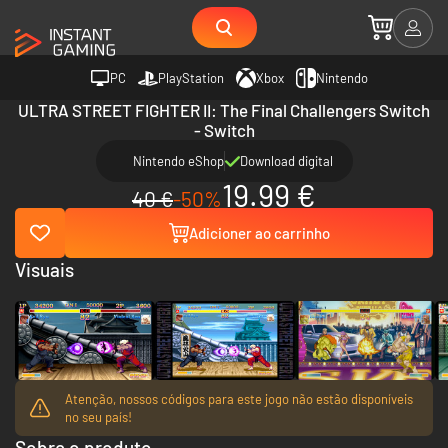
PC
PlayStation
Xbox
Nintendo
ULTRA STREET FIGHTER II: The Final Challengers Switch
- Switch
Nintendo eShop
Download digital
19.99 €
40 €
-50%
Adicioner ao carrinho
Visuais
Atenção, nossos códigos para este jogo não estão disponíveis
no seu país!
Sobre o produto