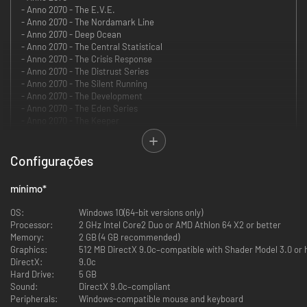
- Anno 2070 - The E.V.E.
- Anno 2070 - The Nordamark Line
- Anno 2070 - Deep Ocean
- Anno 2070 - The Central Statistical
- Anno 2070 - The Crisis Response
- Anno 2070 - The Distrust Series
- Anno 2070 - The Silent Running
- Anno 2070 - The Development
- Anno 2070 - The Eden Series
- Anno 2070 - The Keeper
2070
. O nosso mundo mudou. O crescente nível do oceano prejudicou as
cidades costeiras e as mudanças climáticas tornaram vastas área de
Configurações
terra inabitáveis.
O mais recente na premiada série de jogos de estratégia, Anno 2070
mínimo
*
oferece um novo mundo repleto de desafios, onde você deverá dominar
recursos, diplomacia e comércio no mais completo sistema de
OS:
Windows 10(64-bit versions only)
gerenciamento econômico da série Anno.
Processor:
2 GHz Intel Core2 Duo or AMD Athlon 64 X2 or better
Construa a sua sociedade do futuro, colonize ilhas e crie megacidades
Memory:
2 GB (4 GB recommended)
prósperas com os mais variados veículos, construções e recursos para
Graphics:
512 MB DirectX 9.0c–compatible with Shader Model 3.0 or hi
gerenciar. Projete cadeias de produção como fábricas de robôs,
DirectX:
9.0c
refinarias de petróleo e minas de diamante e crie comércios com uma
Hard Drive:
5 GB
variedade de mercadorias e recursos.
Sound:
DirectX 9.0c–compliant
Peripherals:
Windows-compatible mouse and keyboard
Características principais: