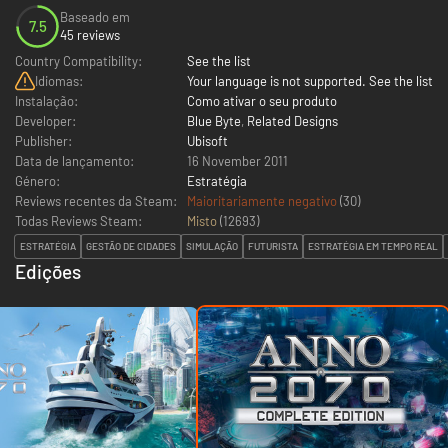
Baseado em
7.5
45 reviews
Country Compatibility:
See the list
Idiomas:
Your language is not supported. See the list
Instalação:
Como ativar o seu produto
Developer:
Blue Byte
,
Related Designs
Publisher:
Ubisoft
Data de lançamento:
16 November 2011
Género:
Estratégia
Reviews recentes da Steam:
Maioritariamente negativo
(30)
Todas Reviews Steam:
Misto
(
12693
)
ESTRATÉGIA
GESTÃO DE CIDADES
SIMULAÇÃO
FUTURISTA
ESTRATÉGIA EM TEMPO REAL
Edições