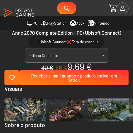
PC
PlayStation
Xbox
Nintendo
Anno 2070 Complete Edition - PC (Ubisoft Connect)
Ubisoft Connect
Fora de estoque
Edição Complete
9.69 €
30 €
-68%
Receber e-mail quando o produto estiver em
Stock
Visuais
Sobre o produto