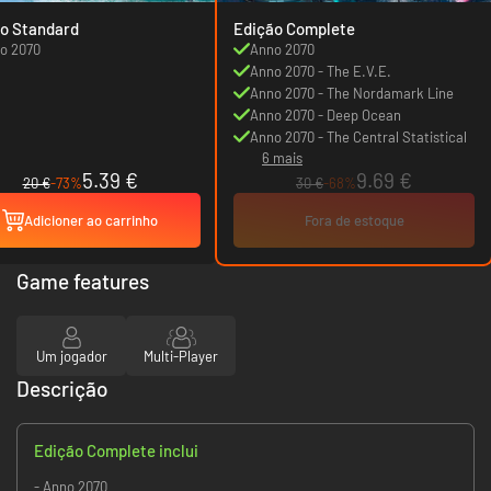
o Standard
Edição Complete
o 2070
Anno 2070
Anno 2070 - The E.V.E.
Anno 2070 - The Nordamark Line
Anno 2070 - Deep Ocean
Anno 2070 - The Central Statistical
6 mais
5.39 €
9.69 €
20 €
-73%
30 €
-68%
Adicioner ao carrinho
Fora de estoque
Game features
Um jogador
Multi-Player
Descrição
Edição Complete inclui
- Anno 2070