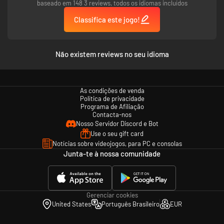
cooperativas com jogadores internacionais através de convites de amigos
baseado em 148 3 reviews, todos os idiomas incluídos
e ao juntarem-se a amigos. Em emparelhamento público, os jogadores da
Classifica este jogo!
versão USK apenas poderão jogar com outros jogadores da versão USK.
Não existem reviews no seu idioma
As condições de venda
Política de privacidade
Programa de Afiliação
Contacta-nos
Nosso Servidor Discord e Bot
Use o seu gift card
Notícias sobre videojogos, para PC e consolas
Junta-te à nossa comunidade
Gerenciar cookies
United States
Português Brasileiro
EUR