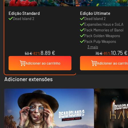
Edição Standard
Edição Ultimate
Dead Island 2
Dead Island 2
Expansões Haus e SoLA
Pack Memories of Banoi
Pack Golden Weapons
Pack Pulp Weapons
3 mais
8.89 €
10.75 €
50 €
-82%
70 €
-85%
Adicioner ao carrinho
Adicioner ao carri
Adicioner extensões