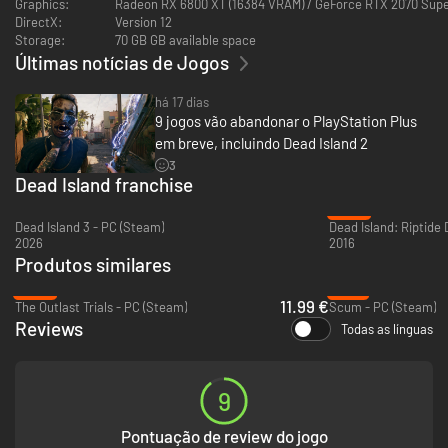
Graphics:
Radeon RX 6800 XT (16384 VRAM) / GeForce RTX 2070 Supe
DirectX:
Version 12
Storage:
70 GB GB available space
Últimas notícias de Jogos
há 17 dias
9 jogos vão abandonar o PlayStation Plus
em breve, incluindo Dead Island 2
3
Dead Island franchise
-90%
Dead Island 3 - PC (Steam)
2026
2016
Produtos similares
-69%
-78%
11.99 €
The Outlast Trials - PC (Steam)
Scum - PC (Steam)
Reviews
Todas as línguas
9
Para clientes na Alemanha - Depois de derrotarem os zombies, os
jogadores deixarão de poder causar-lhes danos ou desmembrar os seus
cadáveres. Os jogadores da versão USK podem participar em sessões
Pontuação de review do jogo