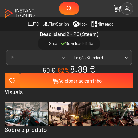
PC
PlayStation
Xbox
Nintendo
Dead Island 2 - PC (Steam)
Steam
Download digital
PC
Edição Standard
8.89 €
50 €
-82%
Adicioner ao carrinho
Visuais
Sobre o produto