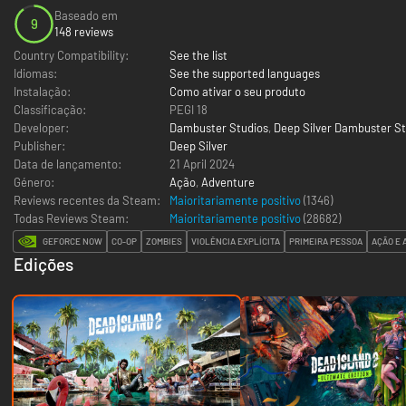
Baseado em
9
148 reviews
Country Compatibility:
See the list
Idiomas:
See the supported languages
Instalação:
Como ativar o seu produto
Classificação:
PEGI 18
Developer:
Dambuster Studios
,
Deep Silver Dambuster St
Publisher:
Deep Silver
Data de lançamento:
21 April 2024
Género:
Ação
,
Adventure
Reviews recentes da Steam:
Maioritariamente positivo
(1346)
Todas Reviews Steam:
Maioritariamente positivo
(
28682
)
GEFORCE NOW
CO-OP
ZOMBIES
VIOLÊNCIA EXPLÍCITA
PRIMEIRA PESSOA
AÇÃO E
Edições