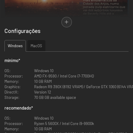
Configurações
Windows
MacOS
mínimo
*
OS:
Windows 10
Processor:
AMD FX-9590 / Intel Core i7-7700HQ
Memory:
10 GB RAM
Graphics:
Radeon R9 390X (8192 VRAM) / GeForce GTX 1060 (6144 VR
DirectX:
Version 12
Storage:
70 GB GB available space
recomendado
*
OS:
Windows 10
Processor:
Ryzen 5 5600X / Intel Core i9-9900k
Memory:
10 GB RAM