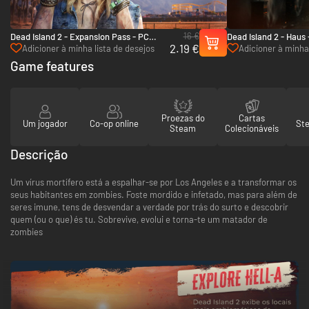
16 €
Dead Island 2 - Expansion Pass - PC
Dead Island 2 - Haus
2.19 €
(Steam)
Adicioner à minha lista de desejos
Adicioner à minha 
Game features
Proezas do
Cartas
Um jogador
Co-op online
St
Steam
Colecionáveis
Descrição
Um vírus mortífero está a espalhar-se por Los Angeles e a transformar os
seus habitantes em zombies. Foste mordido e infetado, mas para além de
seres imune, tens de desvendar a verdade por trás do surto e descobrir
quem (ou o que) és tu. Sobrevive, evolui e torna-te um matador de
zombies