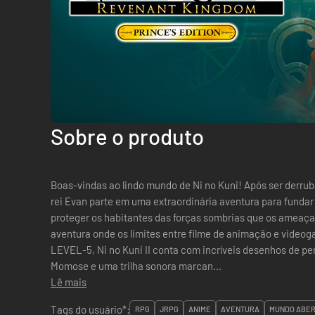
Sobre o produto
Boas-vindas ao lindo mundo de Ni no Kuni! Após ser derrubado por um golpe de estado, o jovem
rei Evan parte em uma extraordinária aventura para fundar
proteger os habitantes das forças sombrias que os ameaçam. Junte-se a ele em uma memo
aventura onde os limites entre filme de animação e video
LEVEL-5, Ni no Kuni II conta com incríveis desenhos de pe
Momose e uma trilha sonora marcan...
Lê mais
Tags do usuário*:
RPG
JRPG
ANIME
AVENTURA
MUNDO ABE