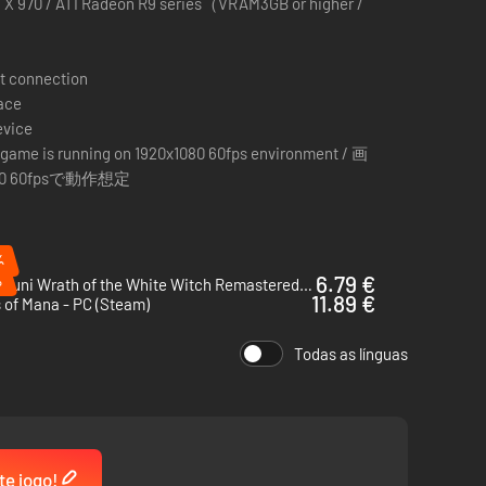
X 970 / ATI Radeon R9 series（VRAM3GB or higher /
t connection
pace
nir seu mundo e proteger os habitantes das forças sombrias
evice
 game is running on 1920x1080 60fps environment / 画
80 60fpsで動作想定
a LEVEL-5, Ni no Kuni II conta com incríveis desenhos de
%
%
6.79 €
Ni no Kuni Wrath of the White Witch Remastered - PC (Steam)
11.89 €
s of Mana - PC (Steam)
Todas as línguas
te jogo!