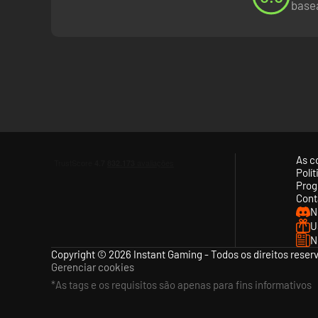
basea
As c
Polí
Prog
Cont
N
U
N
Copyright © 2026 Instant Gaming - Todos os direitos reser
Gerenciar cookies
*As tags e os requisitos são apenas para fins informativos