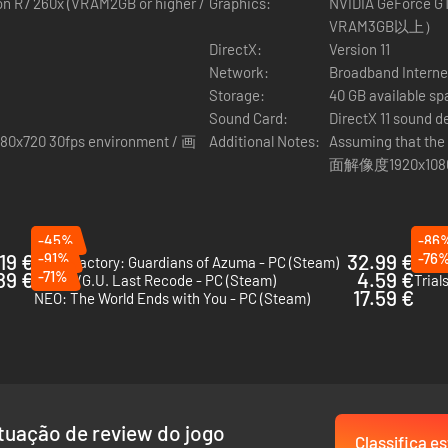
n R7 260x (VRAM2GB or higher /
Graphics:
NVIDIA GeForce GT
VRAM3GB以上）
DirectX:
Version 11
Network:
Broadband Interne
Storage:
40 GB available s
an parte em uma extraordinária aventura para fundar um novo reino, u
Sound Card:
DirectX 11 sound d
1280x720 30fps environment / 画
Additional Notes:
Assuming that the
面解像度1920x10
 entre filme de animação e videogame se confundem. Desenvolvido pel
ora marcante do compositor internacional Joe Hisaishi.
-45%
-86
19 €
-91%
32.99 €
-76
Rune Factory: Guardians of Azuma - PC (Steam)
89 €
-71%
4.59 €
.hack//G.U. Last Recode - PC (Steam)
Trial
17.59 €
NEO: The World Ends with You - PC (Steam)
tuação de review do jogo
Classifica es