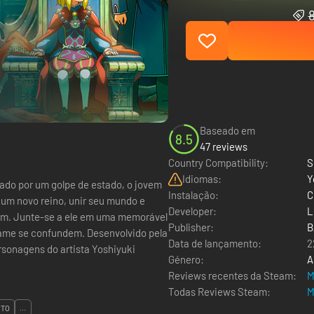
Baseado em
8.5
47 reviews
Country Compatibility:
S
Idiomas:
Y
Instalação:
C
 um novo reino, unir seu mundo e
Developer:
L
rável
Publisher:
B
game se confundem. Desenvolvido pela
Data de lançamento:
2
rsonagens do artista Yoshiyuki
Género:
A
Reviews recentes da Steam:
M
Todas Reviews Steam:
M
RTO
...