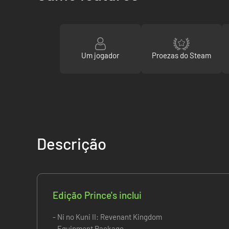
Um jogador
Proezas do Steam
Descrição
Edição Prince's inclui
- Ni no Kuni II: Revenant Kingdom
- Equipment Package