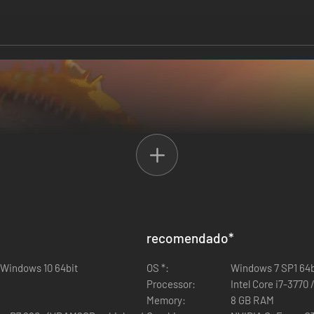
recomendado
*
 Windows 10 64bit
OS *:
Windows 7 SP1 64b
Processor:
Intel Core i7-3770
Memory:
8 GB RAM