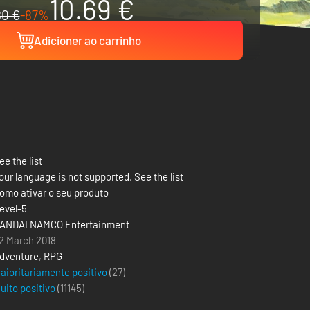
10.69 €
80 €
-87%
Adicioner ao carrinho
ee the list
our language is not supported. See the list
omo ativar o seu produto
evel-5
ANDAI NAMCO Entertainment
2 March 2018
dventure
,
RPG
aioritariamente positivo
(27)
uito positivo
(
11145
)