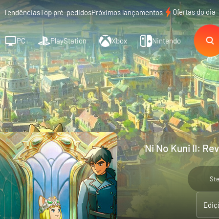
Ofertas do dia
Tendências
Top pré-pedidos
Próximos lançamentos
PC
PlayStation
Xbox
Nintendo
Ni No Kuni II: Re
St
Ediç