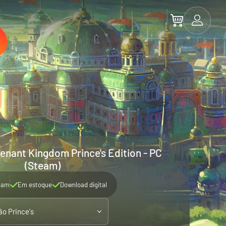
venant Kingdom Prince's Edition - PC
(Steam)
eam
Em estoque
Download digital
ão Prince's