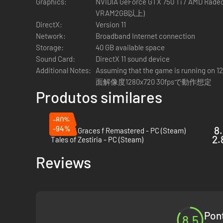
Graphics:
NVIDIA GeForce GTX 750 Ti / AMD Radeo
VRAM2GB以上)
DirectX:
Version 11
Boas-vindas ao lindo mundo de Ni no Kuni!
Network:
Broadband Internet connection
Storage:
40 GB available space
Após ser derrubado por um golpe de estado, o jovem rei Ev
Sound Card:
DirectX 11 sound device
que os ameaçam.
Additional Notes:
Assuming that the game is running on 
面解像度1280x720 30fpsで動作想定
Junte-se a ele em uma memorável aventura onde os limites
Produtos similares
personagens do artista Yoshiyuki Momose e uma trilha son
-80%
-94%
8.
Tales of Graces f Remastered - PC (Steam)
2.
Tales of Zestiria - PC (Steam)
Reviews
Pon
8.5