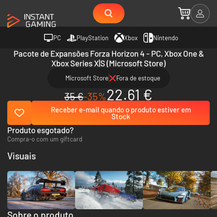
PC
PlayStation
Xbox
Nintendo
Pacote de Expansões Forza Horizon 4 - PC, Xbox One &
Xbox Series X|S (Microsoft Store)
Microsoft Store
Fora de estoque
22.61 €
35 €
-35%
Receber e-mail quando o produto estiver em
Stock
Produto esgotado?
Compra-o com um giftcard
Visuais
Sobre o produto