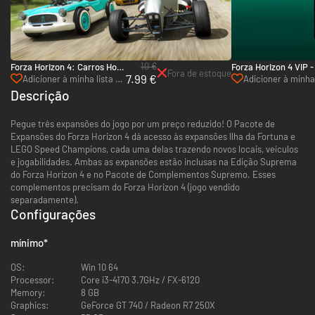
10 €
Forza Horizon 4: Carros Hot
Forza Horizon 4 VIP 
Fora de estoque
7.99 €
Wheels Legends - PC, Xbox
Xbox One (Microsoft 
Adicioner à minha lista de
Adicioner à minha 
One & Xbox Series X|S
desejos
de desejos
Descrição
(Microsoft Store)
Pegue três expansões do jogo por um preço reduzido! O Pacote de
Expansões do Forza Horizon 4 dá acesso às expansões Ilha da Fortuna e
LEGO Speed Champions, cada uma delas trazendo novos locais, veículos
e jogabilidades. Ambas as expansões estão inclusas na Edição Suprema
do Forza Horizon 4 e no Pacote de Complementos Supremo. Esses
complementos precisam do Forza Horizon 4 (jogo vendido
separadamente).
Configurações
mínimo
*
OS:
Win 10 64
Processor:
Core i3-4170 3.7GHz / FX-6120
Memory:
8 GB
Graphics:
GeForce GT 740 / Radeon R7 250X