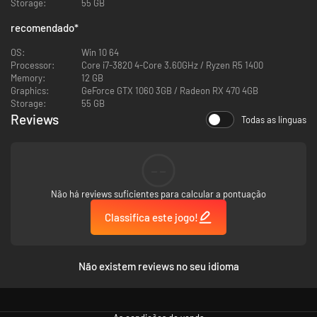
Storage:
55 GB
recomendado
*
OS:
Win 10 64
Processor:
Core i7-3820 4-Core 3.60GHz / Ryzen R5 1400
Memory:
12 GB
Graphics:
GeForce GTX 1060 3GB / Radeon RX 470 4GB
Storage:
55 GB
Reviews
Todas as línguas
--
Não há reviews suficientes para calcular a pontuação
Classifica este jogo!
Não existem reviews no seu idioma