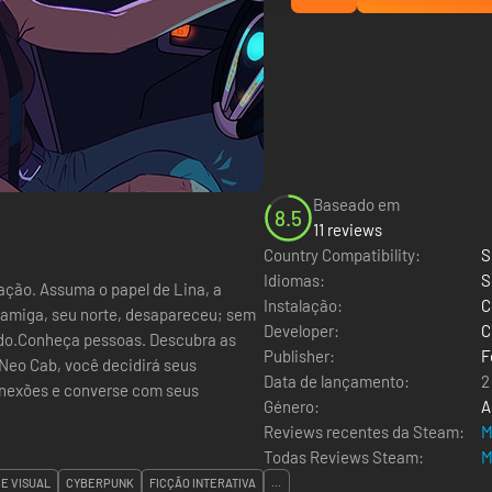
Baseado em
8.5
11 reviews
Country Compatibility:
S
Idiomas:
S
ção. Assuma o papel de Lina, a
Instalação:
C
 amiga, seu norte, desapareceu; sem
Developer:
C
gindo.Conheça pessoas. Descubra as
Publisher:
F
Neo Cab, você decidirá seus
Data de lançamento:
2
onexões e converse com seus
Género:
A
Reviews recentes da Steam:
M
Todas Reviews Steam:
M
E VISUAL
CYBERPUNK
FICÇÃO INTERATIVA
...