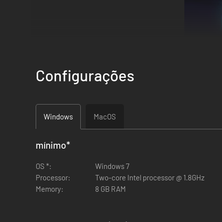
Configurações
Windows
MacOS
mínimo
*
Estabeleça conexões com os seus pax
OS *:
Windows 7
Encontre formas de se conectar com os passageiros. Cada u
Processor:
Two-core Intel processor @ 1.8GHz
Memory:
8 GB RAM