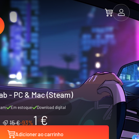
ab - PC & Mac (Steam)
eam
Em estoque
Download digital
1 €
15 €
-93%
Adicioner ao carrinho