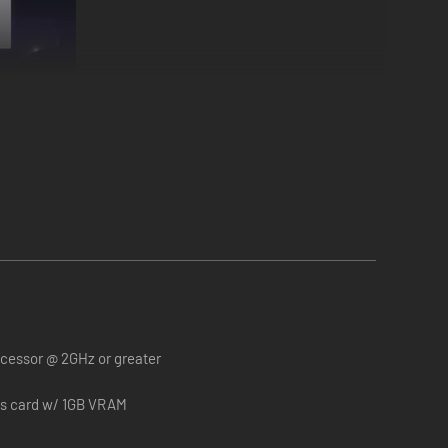
ocessor @ 2GHz or greater
cs card w/ 1GB VRAM