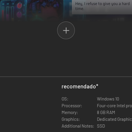
recomendado
*
OS:
Windows 10
m tem sua própria história para contar.
Processor:
Four-core Intel pr
Memory:
8 GB RAM
Graphics:
Dedicated Graphi
Additional Notes:
SSD