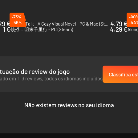
-73%
-80
29 €
-56%
4.79 €
-44
Tavern Talk - A Cozy Visual Novel - PC & Mac (Steam)
The R
1 €
4.29 €
饿殍：明末千里行 - PC (Steam)
Along
tuação de review do jogo
Classifica es
ado em 11 3 reviews, todos os idiomas incluídos
Reconstitua o que aconteceu com Savy à medida em que Lina percorre o
Não existem reviews no seu idioma