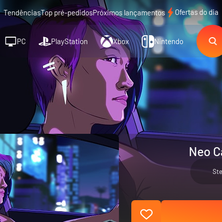
Ofertas do dia
Tendências
Top pré-pedidos
Próximos lançamentos
PC
PlayStation
Xbox
Nintendo
Neo C
St