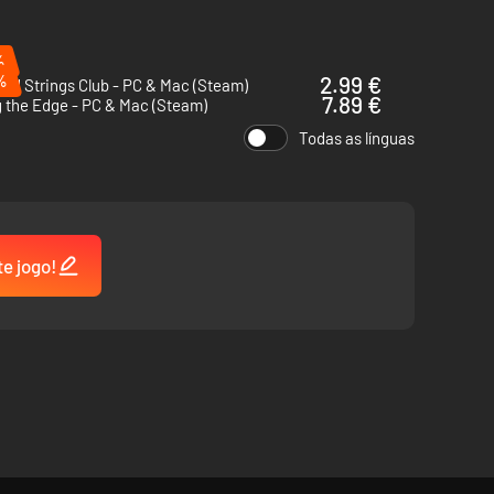
%
%
2.99 €
ed Strings Club - PC & Mac (Steam)
7.89 €
 the Edge - PC & Mac (Steam)
Todas as línguas
te jogo!
 mapa da cidade.