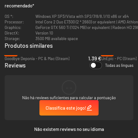
recomendado
*
OS *:
Windows XP SP3/Vista with SP2/7/8/8.1/10 x86 or x64
Processor:
Intel Core 2 Duo E7300 (2 * 2660) or equivalent | AMD Athlon
Graphics:
GeForce GTX 560 Ti (1024 MB) or equivalent | Radeon HD 29
DirectX:
Version 10
Storage:
3500 MB available space
Produtos similares
-93%
-75%
1.39 €
Goodbye Deponia - PC & Mac (Steam)
UnEpic - PC (Steam)
Reviews
Todas as línguas
--
Não há reviews suficientes para calcular a pontuação
Classifica este jogo!
Não existem reviews no seu idioma