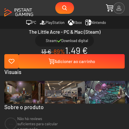
PC
PlayStation
Xbox
Nintendo
The Little Acre - PC & Mac (Steam)
Steam
Download digital
1.49 €
13 €
-89%
Adicioner ao carrinho
Visuais
Sobre o produto
Não há reviews
--
suficientes para calcular
a pontuação