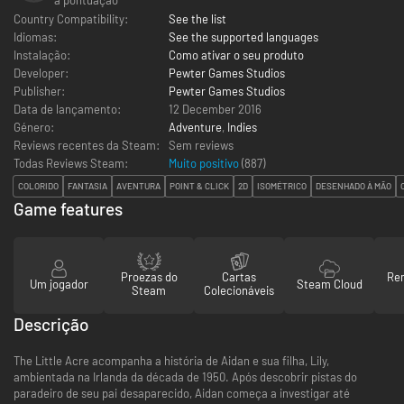
Country Compatibility:
See the list
Idiomas:
See the supported languages
Instalação:
Como ativar o seu produto
Developer:
Pewter Games Studios
Publisher:
Pewter Games Studios
Data de lançamento:
12 December 2016
Género:
Adventure
,
Indies
Reviews recentes da Steam:
Sem reviews
Todas Reviews Steam:
Muito positivo
(
887
)
COLORIDO
FANTASIA
AVENTURA
POINT & CLICK
2D
ISOMÉTRICO
DESENHADO À MÃO
Game features
Proezas do
Cartas
Re
Um jogador
Steam Cloud
Steam
Colecionáveis
Descrição
The Little Acre acompanha a história de Aidan e sua filha, Lily,
ambientada na Irlanda da década de 1950. Após descobrir pistas do
paradeiro de seu pai desaparecido, Aidan começa a investigar até