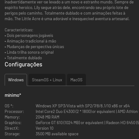
inadvertidamente ver-se levado a um novo e estranho mundo. Sempre de
espírito heroico, Lily segue atrás dele, encontrando seu próprio lote de
perigos pelo caminho. Totalmente dublado e com animações feitas à
mão, The Little Acre é uma adorável e inesquecível aventura artesanal.
Características:
• Dois personagens jogáveis
• Animação tradicional à mão
• Mudanças de perspectiva únicas
• Linda trilha sonora original
• Totalmente dublado
Configurações
Windows
SteamOS + Linux
MacOS
mínimo
*
OS *:
Windows XP SP3/Vista with SP2/7/8/8.1/10 x86 or x64
Processor:
Intel Core2 Duo E4300 (2 * 1800) or equivalent | AMD Athlon
Memory:
2048 MB RAM
Graphics:
GeForce GT 610 (1024 MB) or equivalent | Radeon HD 6450 (5
DirectX:
Version 10
Storage:
3500 MB available space