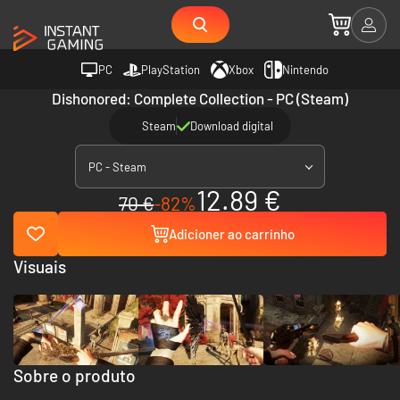
PC
PlayStation
Xbox
Nintendo
Dishonored: Complete Collection - PC (Steam)
Steam
Download digital
PC - Steam
12.89 €
70 €
-82%
Adicioner ao carrinho
Visuais
Sobre o produto