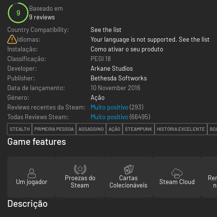
Baseado em
9
9 reviews
Country Compatibility:
See the list
Idiomas:
Your language is not supported. See the list
Instalação:
Como ativar o seu produto
Classificação:
PEGI 18
Developer:
Arkane Studios
Publisher:
Bethesda Softworks
Data de lançamento:
10 November 2016
Género:
Ação
Reviews recentes da Steam:
Muito positivo
(293)
Todas Reviews Steam:
Muito positivo
(
66495
)
STEALTH
PRIMEIRA PESSOA
ASSASSINO
AÇÃO
STEAMPUNK
HISTÓRIA EXCELENTE
BO
Game features
Proezas do
Cartas
Re
Um jogador
Steam Cloud
Steam
Colecionáveis
n
Descrição