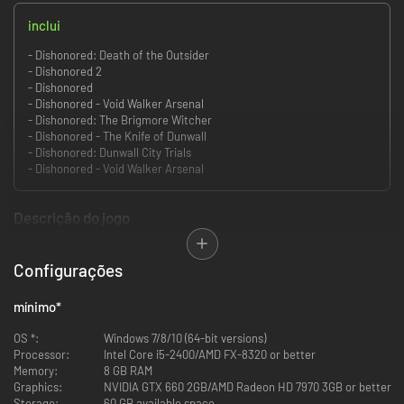
inclui
- Dishonored: Death of the Outsider
- Dishonored 2
- Dishonored
- Dishonored - Void Walker Arsenal
- Dishonored: The Brigmore Witcher
- Dishonored - The Knife of Dunwall
- Dishonored: Dunwall City Trials
- Dishonored - Void Walker Arsenal
Descrição do jogo
Entre novamente no papel de um assassino sobrenatural em Dishonored
2.
Configurações
Considerado pela PC Gamer como “brilhante”, pela IGN como “incrível” e
“uma sequência magnífica”, declarado como “obra-prima” pelo Eurogamer
mínimo
*
e aclamado como “um conto de vingança que não pode faltar e que está
entre os melhores de sua classe” pelo Game Informer, Dishonored 2 é a
OS *:
Windows 7/8/10 (64-bit versions)
sequência do jogo de sucesso de ação em primeira pessoa da Arkane
Processor:
Intel Core i5-2400/AMD FX-8320 or better
Studios e vencedor de mais de 100 prêmios de Jogo do Ano, Dishonored.
Memory:
8 GB RAM
Graphics:
NVIDIA GTX 660 2GB/AMD Radeon HD 7970 3GB or better
Jogue do seu jeito em um mundo onde o misticismo e a indústria se
Storage:
60 GB available space