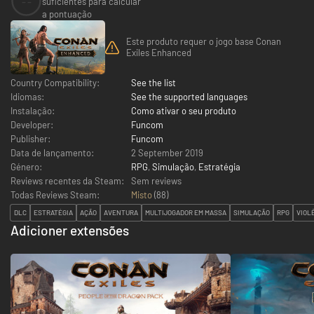
--
suficientes para calcular
a pontuação
Este produto requer o jogo base Conan
Exiles Enhanced
Country Compatibility:
See the list
Idiomas:
See the supported languages
Instalação:
Como ativar o seu produto
Developer:
Funcom
Publisher:
Funcom
Data de lançamento:
2 September 2019
Género:
RPG
,
Simulação
,
Estratégia
Reviews recentes da Steam:
Sem reviews
Todas Reviews Steam:
Misto
(
88
)
DLC
ESTRATÉGIA
AÇÃO
AVENTURA
MULTIJOGADOR EM MASSA
SIMULAÇÃO
RPG
VIOL
Adicioner extensões