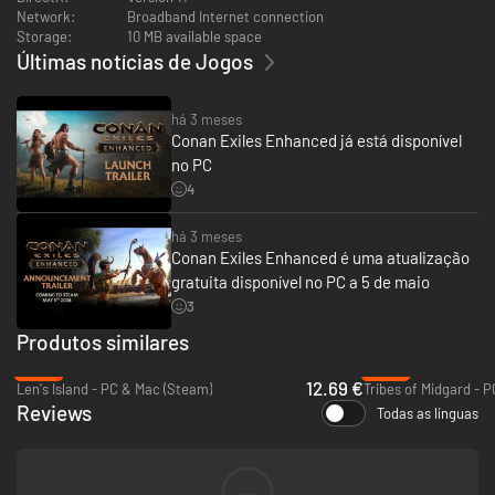
Network:
Broadband Internet connection
Storage:
10 MB available space
Últimas notícias de Jogos
há 3 meses
Conan Exiles Enhanced já está disponível
no PC
4
há 3 meses
Conan Exiles Enhanced é uma atualização
gratuita disponível no PC a 5 de maio
3
Produtos similares
-49%
-93%
12.69 €
Len's Island - PC & Mac (Steam)
Tribes of Midgard - 
Reviews
Todas as línguas
--