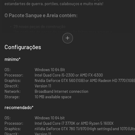
estandartes de guerra, portões, calabouços e muito mais!
O Pacote Sangue e Areia contém:
29 novas peças de construção
Um conjunto de peças de construção feitas para arenas e
calabouços
15 novas peças de armaduras em três conjuntos, como o da
Configurações
armadura de xamã urso.
Conjuntos leves, médios e pesados, com uma versão épica de cada
mínimo
*
para o jogo avançado.
19 novas armas no conjunto do Sanguinário, além de todas as novas
OS:
Windows 10 64 Bit
armas.
Processor:
Intel Quad Core i5-2300 or AMD FX-6300
O mesmo poder das armas de ferro, com uma versão épica de cada
Graphics:
Nvidia GeForce GTX 560 (1GB) or AMD Radeon HD 7770 (1GB)
arma para o jogo avançado.
DirectX:
Version 11
15 novos estandartes de guerra
Network:
Broadband Internet connection
Decore sua nova arena ou castelo com os estandartes de guerra
Storage:
10 MB available space
totalmente novos
recomendado
*
Todo o novo conteúdo de Sangue e Areia é exclusivo deste DLC e não
OS:
Windows 10 64 bit
representa nenhuma vantagem em poder ou força no jogo - mas tem um
Processor:
Intel Quad Core i7 3770K or AMD Ryzen 5 1600X
visual maneiro. Todos os novos itens têm estatísticas comparáveis às de
Graphics:
nVidia GeForce GTX 780 Ti/970 (High settings) and 1070 (Ul
itens já existentes.
DirectX:
Version 11