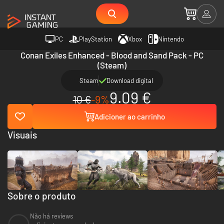
PC
PlayStation
Xbox
Nintendo
Conan Exiles Enhanced - Blood and Sand Pack - PC
(Steam)
Steam
Download digital
9.09 €
10 €
-9%
Adicioner ao carrinho
Visuais
Sobre o produto
Não há reviews