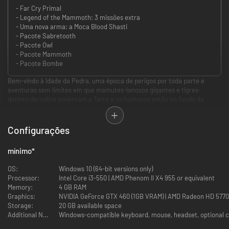
- Far Cry Primal
- Legend of the Mammoth: 3 missões extra
- Uma nova arma: a Moca Blood Shasti
- Pacote Sabretooth
- Pacote Owl
- Pacote Mammoth
- Pacote Bombe
Bem-vindo à Idade da Pedra, uma época de perigos por toda parte e
aventuras sem limites em que mamutes-lanosos gigantes e tigres-
dentes-de-sabre governam a Terra e os humanos estão no fundo da
cadeia alimentar. Como o último sobrevivente da sua tribo, você vai
aprender a criar um arsenal letal, a se defender de predadores ferozes e
a ser mais esperto que os inimigos para conquistar Oros e se tornar um
Configurações
Superpredador.
mínimo
*
SOBREVIVA À EXTINÇÃO: Conquiste sua terra e derrote os inimigos
OS:
Windows 10 (64-bit versions only)
na luta original pela sobrevivência.
Processor:
Intel Core i3-550 | AMD Phenom II X4 955 or equivalent
CONHEÇA A IDADE DA PEDRA DE FAR CRY: Entre em um mundo
Memory:
4 GB RAM
aberto repleto do caos e perigo imprevisíveis pela qual a franquia
Graphics:
NVIDIA GeForce GTX 460 (1GB VRAM) | AMD Radeon HD 5770 
campeã de vendas é conhecida.
Storage:
20 GB available space
DERROTE FERAS ÉPICAS: Cace predadores perigosos, como o
Additional Notes:
selvagem tigre-dente-de-sabre e o esperto mamute-lanoso.
TORNE-SE O SUPERPREDADOR: Derrote as tribos perigosas de Oros