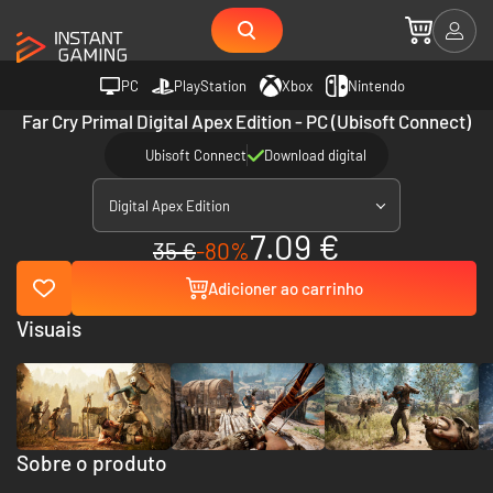
PC
PlayStation
Xbox
Nintendo
Far Cry Primal Digital Apex Edition - PC (Ubisoft Connect)
Ubisoft Connect
Download digital
Digital Apex Edition
7.09 €
35 €
-80%
Adicioner ao carrinho
Visuais
Sobre o produto