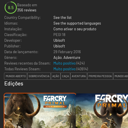
Baseado em
8.5
356 reviews
Country Compatibility:
See the list
Idiomas:
See the supported languages
Instalação:
Como ativar o seu produto
Classificação:
PEGI 18
Developer:
Ubisoft
Publisher:
Ubisoft
Data de lançamento:
29 February 2016
Género:
Ação
,
Adventure
Reviews recentes da Steam:
Muito positivo
(424)
Todas Reviews Steam:
Muito positivo
(
40914
)
MUNDO ABERTO
SOBREVIVÊNCIA
AÇÃO
CAÇA
AVENTURA
PRIMEIRA PESSOA
MUNDO AB
Edições