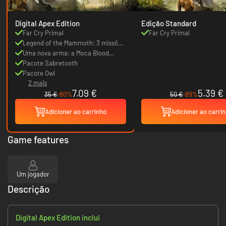
Digital Apex Edition
Edição Standard
Far Cry Primal
Far Cry Primal
Legend of the Mammoth: 3 missões
extra
Uma nova arma: a Moca Blood
Shasti
Pacote Sabretooth
Pacote Owl
2 mais
7.09 €
5.39 €
35 €
-80%
50 €
-89%
Adicioner ao carrinho
Adicioner ao carri
Game features
Um jogador
Descrição
Digital Apex Edition inclui