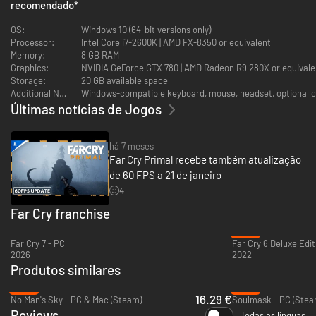
recomendado
*
enquanto luta para unir a humanidade.
DESCUBRA O MUNDO LETAL DE OROS: Lute para sobreviver em
OS:
Windows 10 (64-bit versions only)
meio às florestas de sequoias frondosas, a taiga severa, a tundra
Processor:
Intel Core i7-2600K | AMD FX-8350 or equivalent
congelada e os pântanos escuros.
Memory:
8 GB RAM
Graphics:
NVIDIA GeForce GTX 780 | AMD Radeon R9 280X or equivale
Storage:
20 GB available space
Additional Notes:
Últimas notícias de Jogos
há 7 meses
Far Cry Primal recebe também atualização
de 60 FPS a 21 de janeiro
4
Far Cry franchise
-21%
Far Cry 7 - PC
2026
2022
Produtos similares
-72%
-47%
16.29 €
No Man's Sky - PC & Mac (Steam)
Soulmask - PC (Stea
Reviews
Todas as línguas