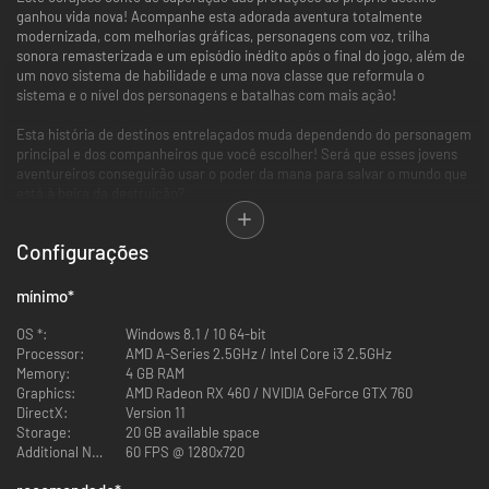
ganhou vida nova! Acompanhe esta adorada aventura totalmente
modernizada, com melhorias gráficas, personagens com voz, trilha
sonora remasterizada e um episódio inédito após o final do jogo, além de
um novo sistema de habilidade e uma nova classe que reformula o
sistema e o nível dos personagens e batalhas com mais ação!
Esta história de destinos entrelaçados muda dependendo do personagem
principal e dos companheiros que você escolher! Será que esses jovens
aventureiros conseguirão usar o poder da mana para salvar o mundo que
está à beira da destruição?
Quando as trevas assolaram o mundo, a Goddess of Mana brandiu a Sword
Configurações
of Mana para aniquilar os oito Benevodons, monstros da destruição. Ela
os prendeu dentro de oito Mana Stones, salvando o mundo da beira da
destruição. Enfraquecida após a reconstrução do mundo, ela entrou em
mínimo
*
uma árvore e caiu num sono profundo por muitos anos. Contudo, as
forças do mal começaram a se movimentar para libertar os Benevodons
OS *:
Windows 8.1 / 10 64-bit
e dominar o mundo. Elas iniciaram uma terrível guerra para
Processor:
AMD A-Series 2.5GHz / Intel Core i3 2.5GHz
desestabilizar os reinos e conseguirem o que queriam. A paz havia
Memory:
4 GB RAM
acabado. A própria mana começou a desaparecer do mundo e a Mana
Graphics:
AMD Radeon RX 460 / NVIDIA GeForce GTX 760
Tree começou a secar...
DirectX:
Version 11
Storage:
20 GB available space
PRINCIPAIS DESTAQUES:
Additional Notes:
60 FPS @ 1280x720
Gráfico novo em 3D
Trials of Mana é uma nova versão totalmente em 3D do terceiro jogo da