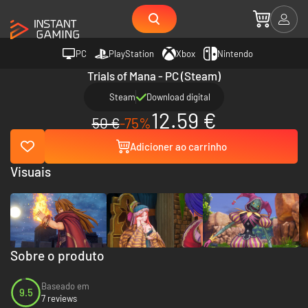
PC
PlayStation
Xbox
Nintendo
Trials of Mana - PC (Steam)
Steam
Download digital
12.59 €
50 €
-75%
Adicioner ao carrinho
Visuais
Sobre o produto
Baseado em
9.5
7 reviews