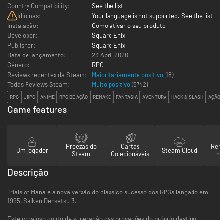
Country Compatibility:
See the list
Idiomas:
Your language is not supported. See the list
Instalação:
Como ativar o seu produto
Developer:
Square Enix
Publisher:
Square Enix
Data de lançamento:
23 April 2020
Género:
RPG
Reviews recentes da Steam:
Maioritariamente positivo
(18)
Todas Reviews Steam:
Muito positivo
(
5742
)
RPG
JRPG
ANIME
RPG DE AÇÃO
REMAKE
FANTASIA
AVENTURA
HACK & SLASH
AÇÃO
Game features
Proezas do
Cartas
Re
Um jogador
Steam Cloud
Steam
Colecionáveis
n
Descrição
Trials of Mana é a nova versão do clássico sucesso dos RPGs lançado em
1995, Seiken Densetsu 3.
Este corajoso conto de superação das provações do próprio destino