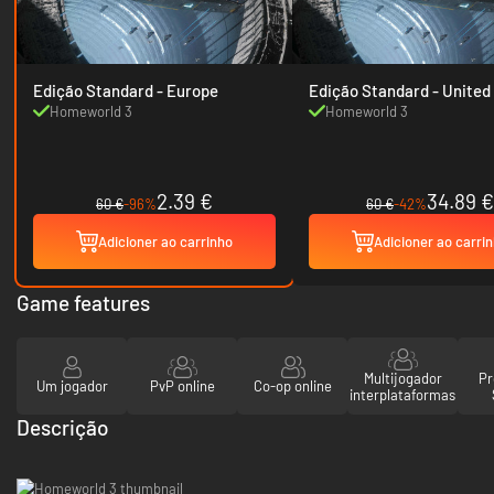
Edição Standard - Europe
Edição Standard -
Homeworld 3
Homeworld 3
2.39 €
34.89 €
60 €
-96%
60 €
-42%
Adicioner ao carrinho
Adicioner ao carri
Game features
Multijogador
Pr
Um jogador
PvP online
Co-op online
interplataformas
Descrição