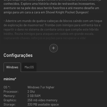
conhecidos. Explore uma história cheia de reviravoltas incessantes,
aventure-se na pele dos seus heróis favoritos e até mesmo desafie um
amigo para um cara a cara em Shovel Knight Pocket Dungeon!
- Adentre um mundo de quebra-cabeças de blocos caindo com um toque
de exploração de masmorras! Trombe com inimigos para enfrentá-los e
repartir o dano no sistema de combate único que compõe este híbrido
inédito. Reúna inimigos para ataques em cadeia em grande escala,
capturando chaves, reforços e poções para recuperar a vida!
- Assuma o controle de mais de 10 dos seus heróis favoritos do universo
Shovel Knight, cada qual com poder e estilo de jogo únicos
Configurações
.
- Assuma o controle de mais de 10 dos seus heróis favoritos do universo
Shovel Knight, cada qual com poder e estilo de jogo únicos
Windows
MacOS
.
- Equipe-se no improviso com uma coletânea de itens e equipamentos.
Mescle e combine sua equipagem para se preparar para qualquer
mínimo
*
confronto.
OS *:
Windows 7 or higher
- Jogue de diversas maneiras nos modos Aventura, Versus, Desafio Diário
Processor:
2 Ghz
e muito mais!
Memory:
2 GB RAM
Graphics:
256 mb video memory
- O novo visual arrojado complementa esta nova história. Aprenda o
Storage:
330 MB available space
básico com Puzzle Knight, tentando escapar do misterioso Pocket