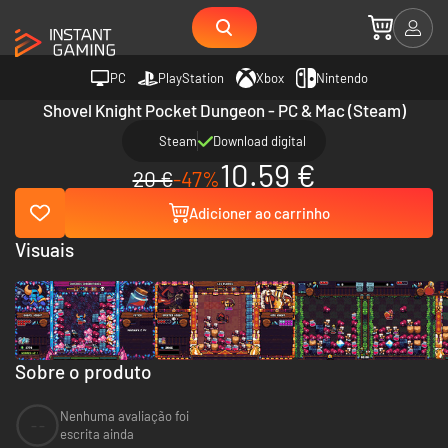
PC
PlayStation
Xbox
Nintendo
Shovel Knight Pocket Dungeon - PC & Mac (Steam)
Steam
Download digital
10.59 €
20 €
-47%
Adicioner ao carrinho
Visuais
Sobre o produto
Nenhuma avaliação foi
--
escrita ainda