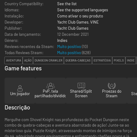
Country Compatibility:
See the list
Idiomas:
See the supported languages
Instalação:
Como ativar o seu produto
Developer:
Yacht Club Games
,
VINE
Publisher:
Yacht Club Games
Data de lançamento:
12 December 2021
Género:
Indies
Reviews recentes da Steam:
Muito positivo
(10)
Todas Reviews Steam:
Muito positivo
(
628
)
AVENTURA
AÇÃO
DUNGEON CRAWLER
QUEBRA-CABEÇAS
ESTRATÉGIA
PIXELS
INDIE
Game features
PvP, tela
Shared/Split
Proezas do
Um jogador
St
partilhado/dividido
Screen
Steam
Descrição
Mergulhe com Shovel Knight nas profundezas do Pocket Dungeon neste
combo de quebra-cabeças e aventura abarrotado de ação! Junte-se ao
misterioso guia, Puzzle Knight, atravessando montes de inimigos na força
da pá, adquirindo novos equipamentos e enfrentando chefões novos e já