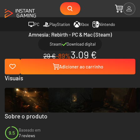
PC
PlayStation
Xbox
Nintendo
Amnesia: Rebirth - PC & Mac (Steam)
Steam
Download digital
3.09 €
29 €
-89%
Adicioner ao carrinho
Visuais
Sobre o produto
Baseado em
9.5
7 reviews