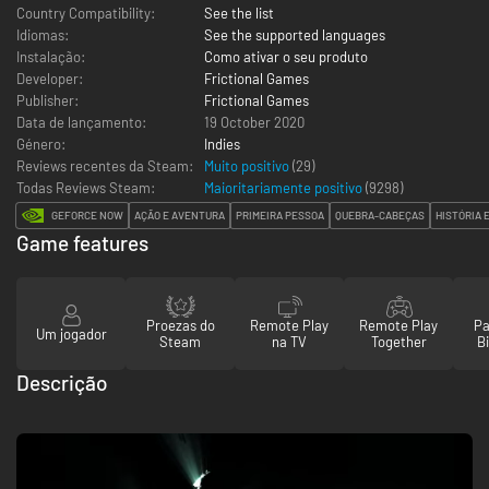
Country Compatibility:
See the list
Idiomas:
See the supported languages
Instalação:
Como ativar o seu produto
Developer:
Frictional Games
Publisher:
Frictional Games
Data de lançamento:
19 October 2020
Género:
Indies
Reviews recentes da Steam:
Muito positivo
(29)
Todas Reviews Steam:
Maioritariamente positivo
(
9298
)
GEFORCE NOW
AÇÃO E AVENTURA
PRIMEIRA PESSOA
QUEBRA-CABEÇAS
HISTÓRIA
Game features
Proezas do
Remote Play
Remote Play
Pa
Um jogador
Steam
na TV
Together
Bi
Descrição