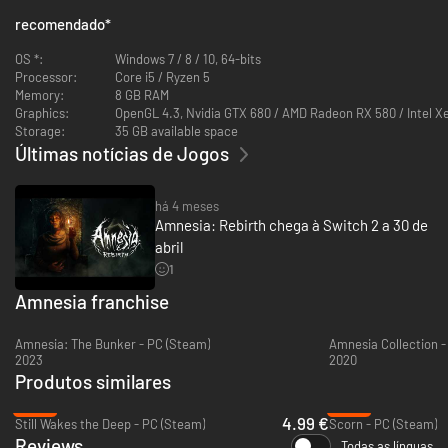
recomendado
*
OS *:
Windows 7 / 8 / 10, 64-bits
Processor:
Core i5 / Ryzen 5
Memory:
8 GB RAM
Graphics:
OpenGL 4.3, Nvidia GTX 680 / AMD Radeon RX 580 / Intel 
Storage:
35 GB available space
Últimas notícias de Jogos
há 4 meses
Amnesia: Rebirth chega à Switch 2 a 30 de
abril
O tempo está contra você. Assuma o papel de Tasi e guie-a em meio ao
1
seu profundo pavor e dor. Enquanto luta para abrir caminho pelo terreno
desolado, você deve enfrentar também suas próprias esperanças, medos
Amnesia franchise
e arrependimentos amargos. Mesmo assim, você deve continuar, um
passo após o outro, sabendo que perderá tudo se fracassar.
Amnesia: The Bunker - PC (Steam)
Amnesia Collection -
2023
2020
Também disponível no Modo Aventura para aqueles que querem a história
Produtos similares
e a aventura sem o horror.
-86%
-90%
4.99 €
Still Wakes the Deep - PC (Steam)
Scorn - PC (Steam)
Reviews
Todas as línguas