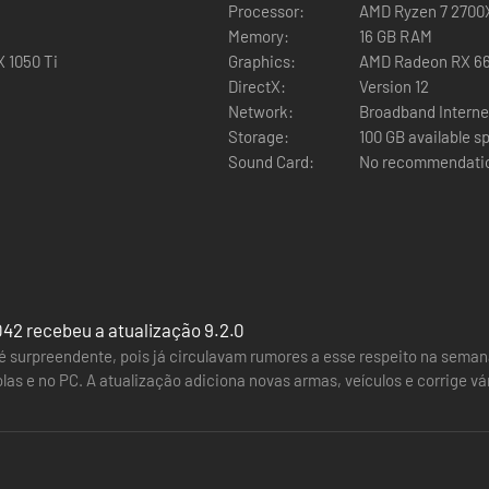
Processor:
AMD Ryzen 7 2700X,
Memory:
16 GB RAM
 1050 Ti
Graphics:
AMD Radeon RX 66
DirectX:
Version 12
Network:
Broadband Interne
Storage:
100 GB available s
Sound Card:
No recommendati
042 recebeu a atualização 9.2.0
é surpreendente, pois já circulavam rumores a esse respeito na seman
olas e no PC. A atualização adiciona novas armas, veículos e corrige 
uanto às armas,…