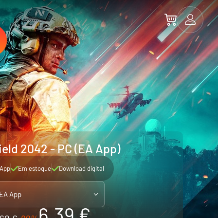
ield 2042 - PC (EA App)
App
Em estoque
Download digital
 EA App
6.39 €