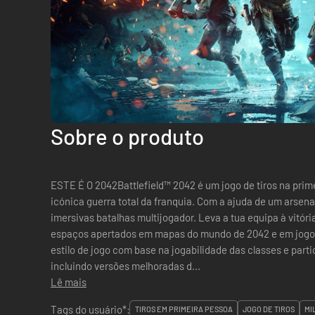
Sobre o produto
ESTE É O 2042Battlefield™ 2042 é um jogo de tiros na prim
icónica guerra total da franquia. Com a ajuda de um arsena
imersivas batalhas multijogador. Leva a tua equipa à vitória em combates intensos e em
espaços apertados em mapas do mundo de 2042 e em jogos b
estilo de jogo com base na jogabilidade das classes e part
incluindo versões melhoradas d...
Lê mais
Tags do usuário*:
TIROS EM PRIMEIRA PESSOA
JOGO DE TIROS
MI