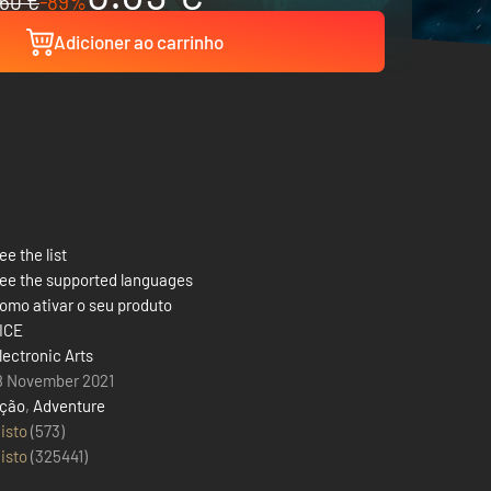
60 €
-89%
Adicioner ao carrinho
ee the list
ee the supported languages
omo ativar o seu produto
ICE
lectronic Arts
8 November 2021
ção
,
Adventure
isto
(573)
isto
(
325441
)