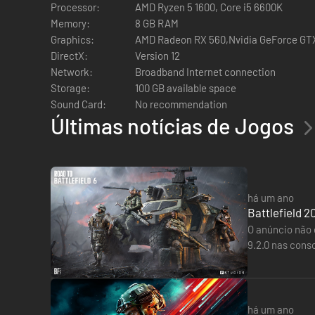
Processor:
AMD Ryzen 5 1600, Core i5 6600K
Memory:
8 GB RAM
Graphics:
AMD Radeon RX 560,Nvidia GeForce GTX
DirectX:
Version 12
Network:
Broadband Internet connection
Storage:
100 GB available space
Sound Card:
No recommendation
Últimas notícias de Jogos
ALL-OUT WARFARE
há um ano
Battlefield 2
O anúncio não 
9.2.0 nas cons
atualização. Q
há um ano