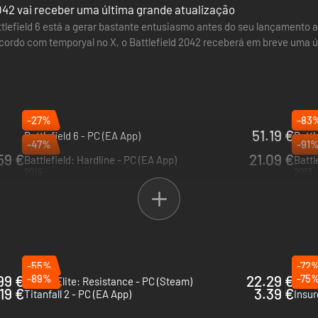
042 vai receber uma última grande atualização
tlefield 6 está a gerar bastante entusiasmo antes do seu lançamento a 
acordo com temporyal no X, o Battlefield 2042 receberá em breve uma
apão chamado…
-27%
-83
51.19 €
Battlefield 6 - PC (EA App)
Battl
-47%
-91
2025
2018
59 €
21.09 €
Battlefield: Hardline - PC (EA App)
Battl
2015
2013
-55%
-72
99 €
-89%
22.29 €
-75
Sniper Elite: Resistance - PC (Steam)
Squa
19 €
3.39 €
Titanfall 2 - PC (EA App)
Insu