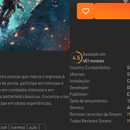
Baseado em
4.5
461 reviews
Country Compatibility:
S
Idiomas:
S
eira pessoa que marca o regresso à
Instalação:
C
l de ponta, participa em intensas e
Developer:
D
Publisher:
E
attlefield clássicos. Encontra o teu
Data de lançamento:
1
icipa em várias experiências,
Género:
A
Reviews recentes da Steam:
M
Todas Reviews Steam:
M
LITAR
GUERRAS
AÇÃO
...