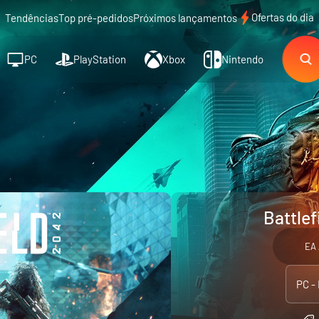
Ofertas do dia
Tendências
Top pré-pedidos
Próximos lançamentos
PC
PlayStation
Xbox
Nintendo
Battlef
EA 
PC -