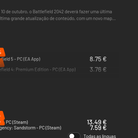
10 de outubro, o Battlefield 2042 deverá fazer uma última
 última grande atualização de conteúdo, com um novo mapa
%
8.75 €
efield 5 - PC (EA App)
%
3.76 €
efield 4: Premium Edition - PC (EA App)
%
%
13.49 €
d - PC (Steam)
7.59 €
rgency: Sandstorm - PC (Steam)
Todas as línguas