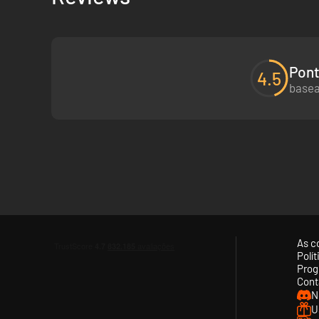
Pont
4.5
basea
As c
Polí
Prog
Cont
N
U