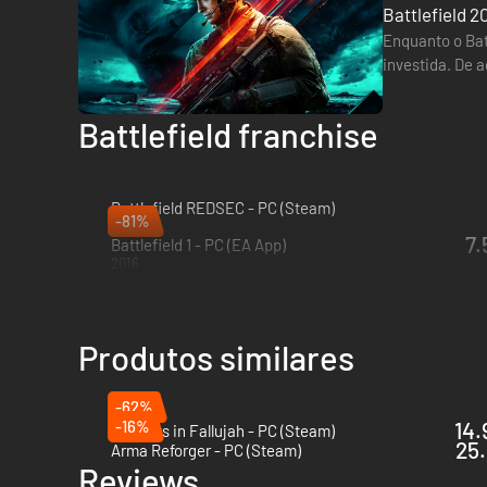
Battlefield 2
Enquanto o Bat
investida. De 
situado no J
Battlefield franchise
Battlefield REDSEC - PC (Steam)
-81%
2025
7.
Battlefield 1 - PC (EA App)
2016
Produtos similares
-62%
-16%
14.
Six Days in Fallujah - PC (Steam)
25.
Arma Reforger - PC (Steam)
Reviews