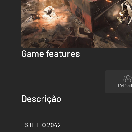
Game features
PvP onl
Descrição
ESTE É O 2042