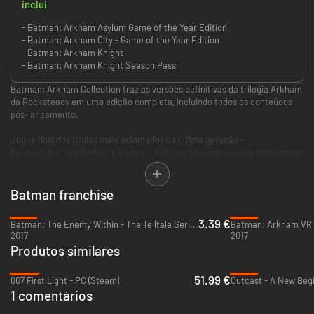
inclui
- Batman: Arkham Asylum Game of the Year Edition
- Batman: Arkham City - Game of the Year Edition
- Batman: Arkham Knight
- Batman: Arkham Knight Season Pass
Batman: Arkham Collection traz as versões definitivas da trilogia Arkham
da Rocksteady em uma edição completa, incluindo todos os conteúdos
pós-lançamento.
Jogue dois dos títulos mais aclamados da última geração -
Batman: Arkham Asylum e Batman: Arkham City, com visuais totalmente
remasterizados e atualizados. Complete a sua experiência com o final
explosivo da série Arkham em Batman: Arkham Knight. Torne-se o
Batman e utilize uma enorme quantidade de acessórios e habilidades
Batman franchise
para combater os vilões mais perigosos de Gotham, enfrentando a maior
-77%
-91%
ameaça à cidade que Batman jurou proteger.
3.39 €
Batman: The Enemy Within - The Telltale Series - PC & Mac (Steam)
Batman: Arkham VR 
2017
2017
Produtos similares
-26%
-81%
51.99 €
007 First Light - PC (Steam)
Outcast - A New Begi
1 comentários