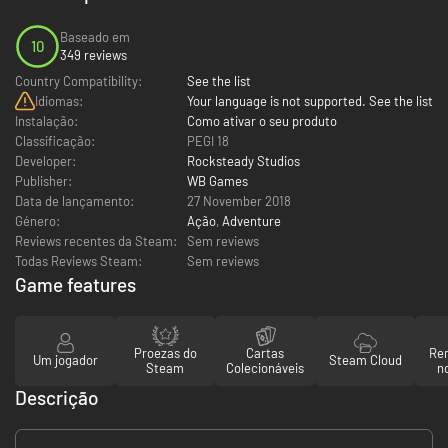
Baseado em
10
349 reviews
Country Compatibility:
See the list
Idiomas:
Your language is not supported. See the list
Instalação:
Como ativar o seu produto
Classificação:
PEGI 18
Developer:
Rocksteady Studios
Publisher:
WB Games
Data de lançamento:
27 November 2018
Género:
Ação
,
Adventure
Reviews recentes da Steam:
Sem reviews
Todas Reviews Steam:
Sem reviews
Game features
Proezas do
Cartas
Re
Um jogador
Steam Cloud
Steam
Colecionáveis
n
Descrição