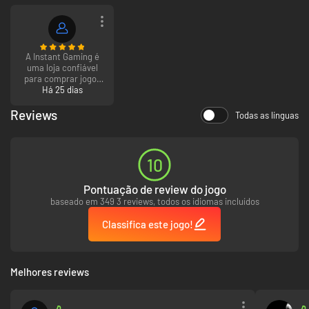
A Instant Gaming é
uma loja confiável
para comprar jogos
digitais. Ela oferece
Há 25 dias
ótimos descontos
em diversas
Reviews
Todas as línguas
plataformas e, após
a confirmação do
pagamento, o código
de ativação é
10
entregue
praticamente de
Pontuação de review do jogo
forma instantânea,
permitindo resgatar
baseado em 349 3 reviews, todos os idiomas incluídos
e jogar sem demora.
No geral, é uma
Classifica este jogo!
excelente opção
para quem quer
economizar e
receber o jogo
Melhores reviews
rapidamente.