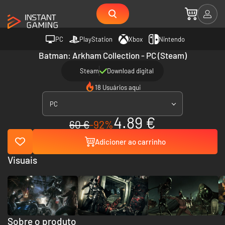
PC
PlayStation
Xbox
Nintendo
Batman: Arkham Collection - PC (Steam)
Steam
Download digital
18 Usuários aqui
PC
4.89 €
60 €
-92%
Adicioner ao carrinho
Visuais
Sobre o produto