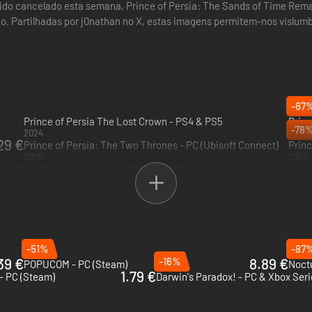
sido cancelado esta semana, Prince of Persia: The Sands of Time Rema
o. Partilhadas por j0nathan no X, estas imagens permitem-nos vislumb
 aparentemente…
-67
Prince of Persia The Lost Crown - PS4 & PS5
-78
2024
2010
29 €
Prince of Persia: The Two Thrones - PC (Ubisoft Connect)
2005
2004
-51%
-87
39 €
-16%
8.89 €
POPUCOM - PC (Steam)
Noctu
1.79 €
 - PC (Steam)