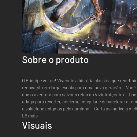
Sobre o produto
O Príncipe voltou! Vivencie a história clássica que redefin
renovação em larga escala para uma nova geração. - Você é o Príncipe da Pérsia. Embarque
numa aventura para salvar o reino do Vizir traiçoeiro. - D
adaga para reverter, acelerar, congelar e desacelerar o te
e solucione enigmas pelo caminho. - Curta as incríveis me
jogo remod...
Lê mais
Visuais