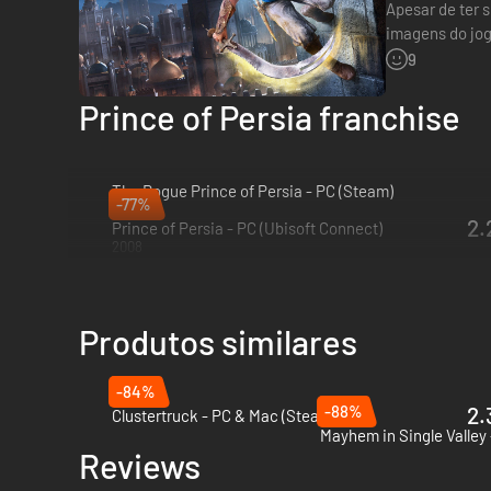
Apesar de ter 
imagens do jog
aparência era
9
Prince of Persia franchise
The Rogue Prince of Persia - PC (Steam)
-77%
2025
2.
Prince of Persia - PC (Ubisoft Connect)
2008
Produtos similares
-84%
-88%
2.
Clustertruck - PC & Mac (Steam)
Mayhem in Single Valley
Reviews