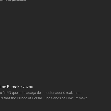
f Time Remake vazou
ou à IGN que esta adaga de colecionador é real, mas
GN that the Prince of Persia: The Sands of Time Remake
h…