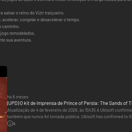
salvar o reino do Vizir traiçoeiro.
 acelerar, congelar e desacelerar o tempo.
o caminho.
e jogo remodelados.
ante sua aventura.
há 6 meses
(UPD) O kit de imprensa de Prince of Persia: The Sands o
Atualização de 4 de fevereiro de 2026, às 15h35 A Ubisoft confirm
também que nunca foi tornada pública. Ubisoft has confirmed to I
collectible dagger shown online this week was indeed real, thoug
4