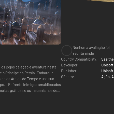
Nenhuma avaliação foi
--
escrita ainda
Country Compatibility:
See the 
Developer:
Ubisoft
iu os jogos de ação e aventura nesta
Publisher:
Ubisoft
Género:
Ação
,
A
omine as Areias do Tempo e use sua
mpo. - Enfrente inimigos amaldiçoados
lhorias gráficas e os mecanismos de