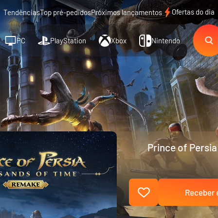
Ofertas do dia
Tendências
Top pré-pedidos
Próximos lançamentos
PC
PlayStation
Xbox
Nintendo
Prince of Persi
Receber e