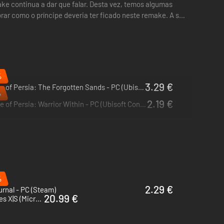
ke continua a dar que falar. Desta vez, temos algumas
rar como o príncipe deveria ter ficado neste remake. A sua
%
3.29 €
Prince of Persia: The Forgotten Sands - PC (Ubisoft Connect)
%
2.19 €
Prince of Persia: Warrior Within - PC (Ubisoft Connect)
%
2.29 €
rnal - PC (Steam)
20.99 €
Darwin's Paradox! - PC & Xbox Series X|S (Microsoft Store)