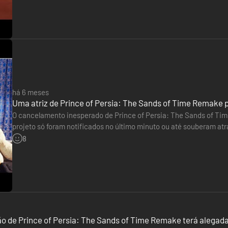
há 6 meses
Uma atriz de Prince of Persia: The Sands of Time Remake
O cancelamento inesperado de Prince of Persia: The Sands of Ti
projeto só foram notificados no último minuto ou até souberam atr
interpretou Farah no jogo. Embora ainda esteja sob embargo e n
8
o de Prince of Persia: The Sands of Time Remake terá alega