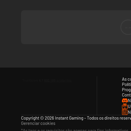
-
As c
Polí
Prog
Cont
N
U
N
Copyright © 2026 Instant Gaming - Todos os direitos reser
Gerenciar cookies
*As tags e os requisitos são apenas para fins informativos