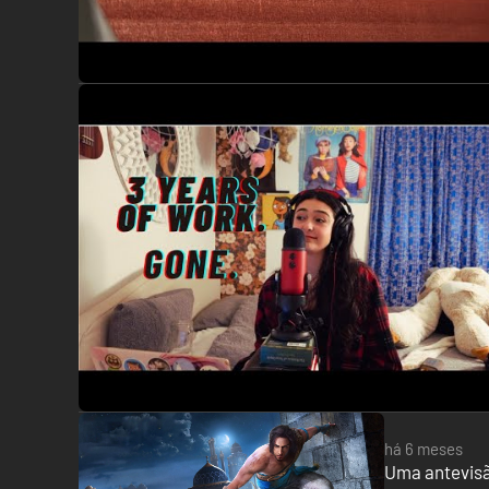
há 6 meses
Uma antevisã