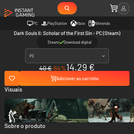
PC
PlayStation
Xbox
Nintendo
Dark Souls II: Scholar of the First Sin - PC (Steam)
Steam
Download digital
PC
14.29 €
40 €
-64%
Adicioner ao carrinho
Visuais
Sobre o produto