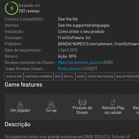
Baseado em
9
293 reviews
Country Compatibility:
See the list
Idiomas:
See the supported languages
Instalação:
Como ativar o seu produto
Developer:
FromSoftware, Inc
Publisher:
BANDAI NAMCO Entertainment
,
FromSoftware
Data de lançamento:
1 April 2015
Género:
Ação
,
RPG
Reviews recentes da Steam:
Maioritariamente positivo
(539)
Todas Reviews Steam:
Muito positivo
(
131027
)
SOULSLIKE
FANTASIA SOMBRIA
RPG
DIFÍCIL
AÇÃO
TERCEIRA PESSOA
BOA ATMOSFER
Game features
Proezas do
Remote Play
Re
Um jogador
Co-op
Steam
no celular
n
Descrição
Os jogadores terão uma grande surpresa em DARK SOULS II: Scholar of