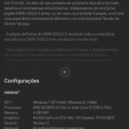
the First Sin. Vá além do que pensava ser possível e descubra incríveis
desafios e recompensas emocionantes. Independente de você já ter
jogado DARK SOULS II antes, ou ser novo na premiada franquia, você terá
uma experiência inteiramente diferente com esta exclusiva "Versão do
Diretor" do jogo.
- A edição definitiva de DARK SOULS II, incluindo todo o conteúdo já
lançado para DARK SOULS II em um pacote e muito mais!
- Uma experiência e desafio completamente novos. O posicionamento
dos inimigos foi revisado, resultando em uma dinâmica de jogo
completamente diferente da anterior. As zonas seguras que alguns
jogadores se lembram não são mais seguras! Jogadores experientes
terão que esquecer tudo o que achavam que sabiam sobre DARK SOULS
II.
Configurações
O jogo online foi melhorado com a adição de um item especial para
regular almas adquiridas em batalha. Agora é possível formar partidas
mínimo
*
online de forma mais consistente. O número de jogadores que podem
participar de uma sessão online também foi aumentado, de 4 para 6
OS *:
Windows 7 SP1 64bit, Windows 8.1 64bit
pessoas, mudando completamente a dinâmica do jogo online.
Processor:
AMD A8 3870 3,6 Ghz or Intel Core i3 2100 3.1Ghz
Memory:
4 GB RAM
DARK SOULS II: Scholar of the First Sin leva a renomada obscuridade e
Graphics:
NVIDIA GeForce GTX 465 / ATI Radeon TM HD 6870
jogabilidade viciante da franquia a um novo nível. Junte-se à jornada
DirectX:
Version 11
sombria e vivencie encontros com inimigos devastadores, perigos
Network:
Broadband Internet connection