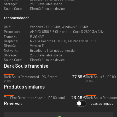
diabólicos e o desafio implacável.
Storage:
23 GB available space
Sound Card:
DirectX 11 sound device
recomendado
*
OS *:
Windows 7 SP1 64bit, Windows 8.1 64bit
Processor:
AMD FX 8150 3.6 GHz or Intel Core i7 2600 3.4 GHz
Memory:
8 GB RAM
Graphics:
NVIDIA GeForce GTX 750, ATI Radeon HD 7850
DirectX:
Version 11
Network:
Broadband Internet connection
Storage:
23 GB available space
Sound Card:
DirectX 11 sound device
Dark Souls franchise
-31%
-55%
27.59 €
Dark Souls Remastered - PC (Steam)
Dark Souls 3 - PC (S
2018
2016
Produtos similares
-61%
-31%
23.49 €
The First Berserker: Khazan - PC (Steam)
Dark Souls Remaster
Reviews
Todas as línguas