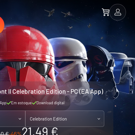
nt II Celebration Edition - PC (EA App)
App
Em estoque
Download digital
Celebration Edition
21.49 €
40 €
-46%