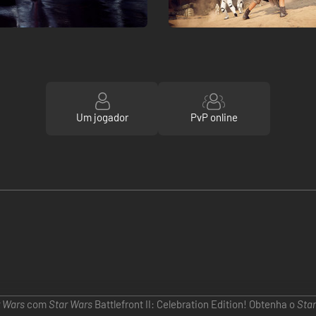
Um jogador
PvP online
r Wars
com
Star Wars
Battlefront II: Celebration Edition! Obtenha o
Sta