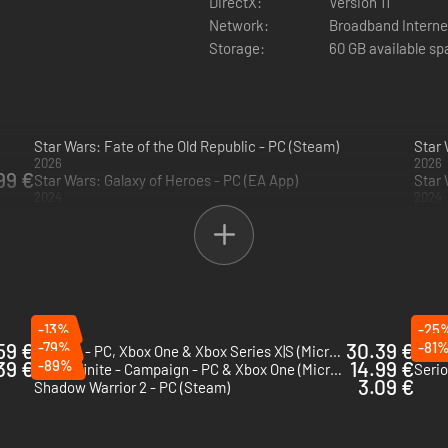
DirectX:
Version 11
Network:
Broadband Interne
Storage:
60 GB available s
Star Wars: Fate of the Old Republic - PC (Steam)
Star
2026
2026
99 €
Star Wars: Galaxy of Heroes - PC (EA App)
Star 
2024
2024
-13%
-25
59 €
-79%
30.39 €
-81
Gears 5 - PC, Xbox One & Xbox Series X|S (Microsoft Store)
39 €
-89%
14.99 €
Halo Infinite - Campaign - PC & Xbox One (Microsoft Store)
Serio
3.09 €
Shadow Warrior 2 - PC (Steam)