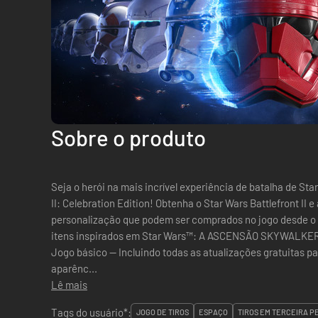
Sobre o produto
Seja o herói na mais incrível experiência de batalha de St
II: Celebration Edition! Obtenha o Star Wars Battlefront II
personalização que podem ser comprados no jogo desde o l
itens inspirados em Star Wars™: A ASCENSÃO SKYWALKER™*. A Celebration Edition c
Jogo básico — Incluindo todas as atualizações gratuitas passadas 
aparênc...
Lê mais
Tags do usuário*:
JOGO DE TIROS
ESPAÇO
TIROS EM TERCEIRA P