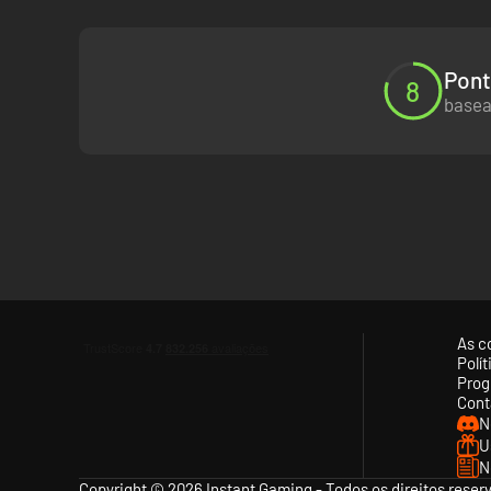
Pont
8
basea
As c
Polí
Prog
Cont
N
U
N
Copyright © 2026 Instant Gaming - Todos os direitos reser