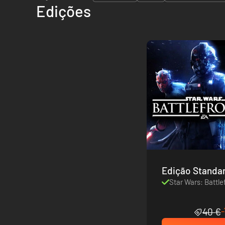
Edições
Edição Standa
Star Wars: Battlef
40 €