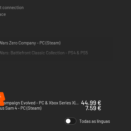
t connection
pace
 Wars Zero Company - PC (Steam)
Wars: Battlefront Classic Collection - PS4 & PS5
%
%
44.99 €
Halo: Campaign Evolved - PC & Xbox Series X|S (Microsoft Store)
7.59 €
us Sam 4 - PC (Steam)
Todas as línguas