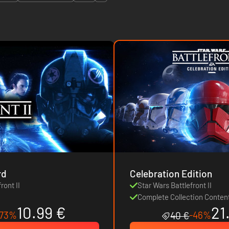
rd
Celebration Edition
ront II
Star Wars Battlefront II
Complete Collection Conten
10.99 €
21
-73%
-46%
40 €