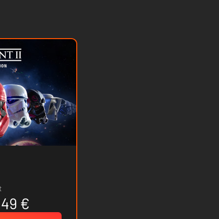
t
.49 €