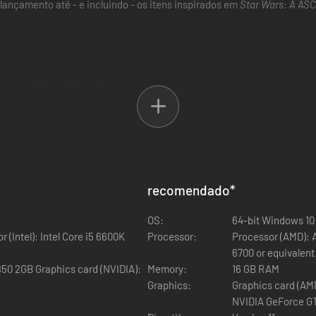
ançamento até - e incluindo - os itens inspirados em
Star Wars
:
A AS
as passadas e futuras do jogo
ências Lendárias e aparências para Rey, Finn e Kylo Ren, inspiradas 
de dezembro de 2019 não está incluído na Celebration Edition.
recomendado
*
OS:
64-bit Windows 10 
(Intel): Intel Core i5 6600K
Processor:
Processor (AMD): A
6700 or equivalent
50 2GB Graphics card (NVIDIA):
Memory:
16 GB RAM
Graphics:
Graphics card (AM
NVIDIA GeForce G