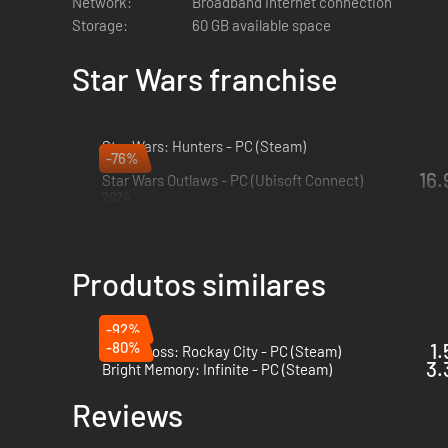
Network:
Broadband Internet connection
Storage:
60 GB available space
Star Wars franchise
Star Wars: Hunters - PC (Steam)
-76%
2026
16.
Star Wars Outlaws - PC (Ubisoft Connect)
2024
Produtos similares
-92%
-80%
1.
Crime Boss: Rockay City - PC (Steam)
3.
Bright Memory: Infinite - PC (Steam)
Reviews