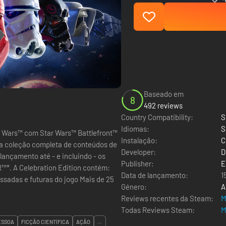
Baseado em
8
492 reviews
Country Compatibility:
S
Idiomas:
S
ar Wars™ com Star Wars™ Battlefront™
Instalação:
C
 e a coleção completa de conteúdos de
Developer:
D
ançamento até - e incluindo - os
Publisher:
E
ontém:
Data de lançamento:
1
e futuras do jogo Mais de 25
Género:
A
Reviews recentes da Steam:
M
Todas Reviews Steam:
M
ESSOA
FICÇÃO CIENTÍFICA
AÇÃO
...