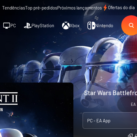
Ofertas do dia
Tendências
Top pré-pedidos
Próximos lançamentos
PC
PlayStation
Xbox
Nintendo
Star Wars Battlefro
EA 
PC - EA App