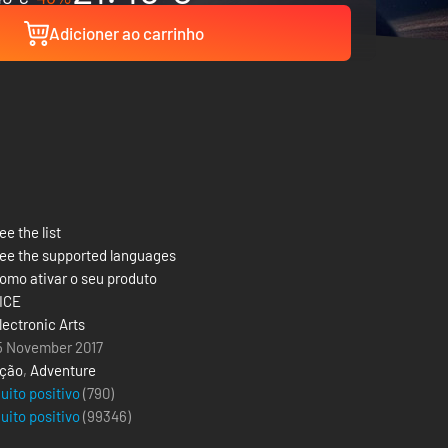
Adicioner ao carrinho
ee the list
ee the supported languages
omo ativar o seu produto
ICE
lectronic Arts
5 November 2017
ção
,
Adventure
uito positivo
(790)
uito positivo
(
99346
)