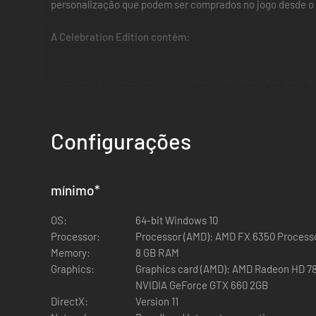
personalização que podem ser comprados no jogo desde o l
A Celebration Edition contém:
Jogo básico — Incluindo todas as atualizações gratuit
Mais de 25 aparências de heróis — Incluindo seis apar
Mais de 125 aparências de soldados e reforços
Mais de 100 emotes e falas de heróis e soldados
Configurações
Mais de 70 poses de vitória de heróis e soldados.
* O conteúdo de personalização a ser lançado após 20 
mínimo
*
OS:
64-bit Windows 10
Processor:
Processor (AMD): AMD FX 6350 Processor 
Memory:
8 GB RAM
Graphics:
Graphics card (AMD): AMD Radeon HD 78
NVIDIA GeForce GTX 660 2GB
DirectX:
Version 11