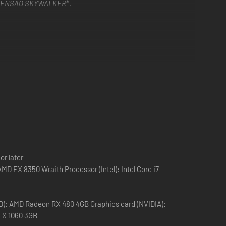
CENSÃO SKYWALKER
*.
em
Star Wars: A ASCENSÃO SKYWALKER
or later
MD FX 8350 Wraith Processor (Intel): Intel Core i7
D): AMD Radeon RX 480 4GB Graphics card (NVIDIA):
TX 1060 3GB