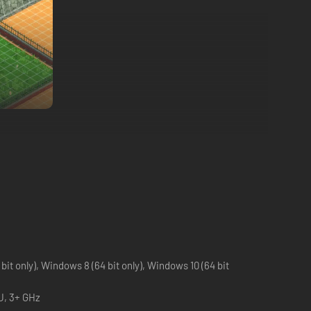
ossauros, quanto a satisfação dos visitantes do parque e a
 revolucionárias, novas atrações e um vínculo especial
it only), Windows 8 (64 bit only), Windows 10 (64 bit
rando.
U, 3+ GHz