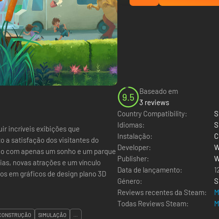
Baseado em
9.5
3 reviews
Country Compatibility:
S
Idiomas:
S
uir incríveis exibições que
Instalação:
C
o a satisfação dos visitantes do
Developer:
W
ndo com apenas um sonho e um parque
Publisher:
W
ias, novas atrações e um vínculo
Data de lançamento:
1
os em gráficos de design plano 3D
Género:
S
Reviews recentes da Steam:
M
Todas Reviews Steam:
M
CONSTRUÇÃO
SIMULAÇÃO
...