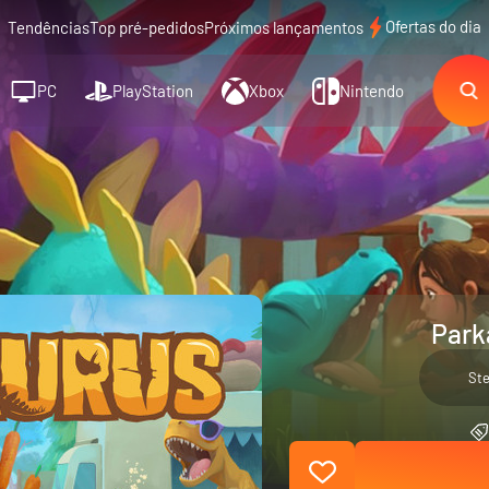
Ofertas do dia
Tendências
Top pré-pedidos
Próximos lançamentos
PC
PlayStation
Xbox
Nintendo
Park
St