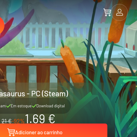
asaurus - PC (Steam)
eam
Em estoque
Download digital
1.69 €
21 €
-92%
Adicioner ao carrinho