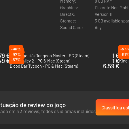
Memory:
8 GB RAM
Graphics:
Discrete Non Mobi
DirectX:
Version 11
Storage:
3 GB available spa
Sound Card:
Any
-96%
-83
79 €
-92%
1 €
-91
Naheulbeuk's Dungeon Master - PC (Steam)
Airpo
49 €
-67%
1 €
Train Valley 2 - PC & Mac (Steam)
King 
6.59 €
Blood Bar Tycoon - PC & Mac (Steam)
tuação de review do jogo
Classifica es
ado em 3 3 reviews, todos os idiomas incluídos
única, o que significa que a forma de exibição, materiais usados, ec