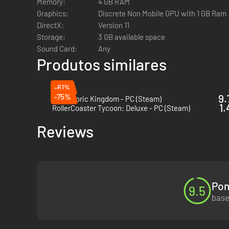
Memory:
4 GB RAM
Graphics:
Discrete Non Mobile GPU with 1 GB Ram
DirectX:
Version 11
Storage:
3 GB available space
Sound Card:
Any
Produtos similares
-61%
-75%
9.
Prehistoric Kingdom - PC (Steam)
1.
RollerCoaster Tycoon: Deluxe - PC (Steam)
Reviews
Design da Exibição:
Pon
9.5
base
Design de sucesso – cada dinossauro requer uma biosfera 
fundamental no sucesso com os seus Dinossauros.