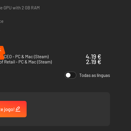
le GPU with 2 GB RAM
ce
%
%
4.19 €
rt CEO - PC & Mac (Steam)
2.19 €
of Retail - PC & Mac (Steam)
Todas as línguas
te jogo!
ologia, plantas, elevação e humidade desempenham um papel