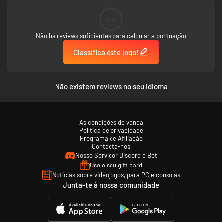
dimensões, o que permite que você dê uma olhada naqueles cantinhos e
brechas que sempre despertaram nossa curiosidade.
--
Suporte completo aos idiomas inglês, francês, alemão, espanhol, russo,
Não há reviews suficientes para calcular a pontuação
japonês e português brasileiro.
O jogo apresenta seu conteúdo totalmente disponível em inglês, francês,
Classifica este jogo!
alemão, espanhol, russo, japonês e português brasileiro (voz + legendas).
Outros idiomas estão disponíveis apenas para legendas.
Não existem reviews no seu idioma
As condições de venda
Política de privacidade
Programa de Afiliação
Contacta-nos
Nosso Servidor Discord e Bot
Use o seu gift card
Notícias sobre videojogos, para PC e consolas
Amadeus, o Bruxo; Pontius, o Cavaleiro; e Zoya, a Ladra, chegaram à
Junta-te à nossa comunidade
conclusão de que ter a vida controlada por um poderoso artefato mágico
não é a melhor das formas de existência a longo prazo.
Os heróis tentam devolver seus extraordinários dons ao artefato