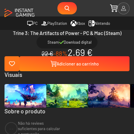
PC
PlayStation
Xbox
Nintendo
Trine 3: The Artifacts of Power - PC & Mac (Steam)
Steam
Download digital
2.69 €
22 €
-88%
Adicioner ao carrinho
Visuais
Sobre o produto
Não há reviews
--
suficientes para calcular
a pontuação