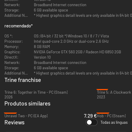
Network:
Broadband Internet connection
Storage:
6 GB available space
Additional Notes:
* Highest graphics detail levels are only available in 64 bit 
recomendado
*
Modo cooperativo local e online
OS *:
OS: (64 bit / 32 bit *) Windows 10 / 8 / 7 / Vista
Até três jogadores podem jogar em cooperação online e local. Qualquer
Processor:
Intel quad-core 2.0 GHz or dual-core 2.6 GHz
combinação é possível (por exemplo, 2 jogadores locais e 1 online) e você
Memory:
8 GB RAM
pode alterar de partida solo para partida multijogador e vice versa.
Graphics:
NVIDIA GeForce GTX 560 2GB / Radeon HD 6850 2GB
Jogue com seus amigos do Steam e descubram juntos os segredos!
DirectX:
Version 10
Network:
Broadband Internet connection
As Páginas Perdidas
Storage:
6 GB available space
Teste definitivo para suas habilidades, as Páginas Perdidas apresentam
Additional Notes:
* Highest graphics detail levels are only available in 64 bit 
incríveis mecanismos, design focado nos personagens e desafios de
Trine franchise
raciocínio absurdos. Você será capaz de desbloquear todas as Páginas
Perdidas?
-71%
Trine 6: Together in Time - PC (Steam)
Trine 5: A Clockwork
Trilha sonora
2026
2023
O premiado compositor Ari Pulkkinen retorna trazendo uma incrível trilha
Produtos similares
sonora de fantasia!
-64%
-94%
7.29 €
Unravel Two - PC (EA App)
Hob - PC (Steam)
Fantasia Fantástica
Reviews
Todas as línguas
Viaje por cenários de tirar o fôlego em um encantador mundo de contos
de fadas e, pela primeira vez, explore o mundo de Trine em três