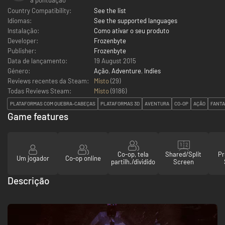
Country Compatibility:
See the list
Idiomas:
See the supported languages
Instalação:
Como ativar o seu produto
Developer:
Frozenbyte
Publisher:
Frozenbyte
Data de lançamento:
19 August 2015
Género:
Ação
,
Adventure
,
Indies
Reviews recentes da Steam:
Misto
(29)
Todas Reviews Steam:
Misto
(
9186
)
PLATAFORMAS COM QUEBRA-CABEÇAS
PLATAFORMAS 3D
AVENTURA
CO-OP
AÇÃO
FANTA
Game features
Co-op, tela
Shared/Split
Pr
Um jogador
Co-op online
partilh./dividido
Screen
Descrição