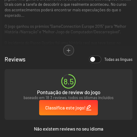
Urais com a tarefa de descobrir o que realmente aconteceu. No curso
dos acontecimentos poderá encontrar mais especulações do que o
esperado...
O jogo ganhou os prémios "GameConnection Europe 2015" para "Melhor
História /Narração" e "Melhor Jogo de Computador/Descarregável".
O incidente do Passo Dyatlov foi uma história real que teve lugar no
inverno de 1959. Nove montanhistas iniciaram uma viagem à parte norte
dos Montes Urais, que terminou de forma fatídica. Os corpos da
Reviews
expedição foram encontrados espalhados pela encosta de Kholat Syakhl.
Todas as línguas
Investigadores russos encerraram o caso declarando que "uma poderosa
força desconhecida" causou as mortes.
8.5
Pontuação de review do jogo
baseado em 18 3 reviews, todos os idiomas incluídos
Classifica este jogo!
Não existem reviews no seu idioma