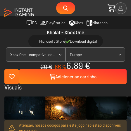
PC
PlayStation
Xbox
Nintendo
Kholat - Xbox One
Microsoft Store
Download digital
Xbox One - compatível com Xbox Series X|S
Europe
6.89 €
20 €
-66%
Adicioner ao carrinho
Visuais
Atenção, nossos códigos para este jogo não estão disponíveis
no seu país!