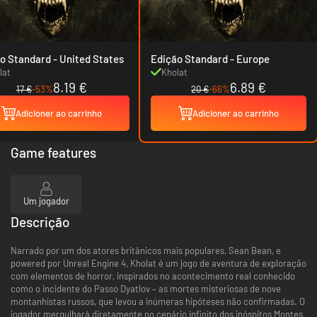
Edição Standard - United States
Edição Standard - Europe
lat
Kholat
8.19 €
6.89 €
17 €
-53%
20 €
-66%
Adicioner ao carrinho
Adicioner ao carrinho
Game features
Um jogador
Descrição
Narrado por um dos atores britânicos mais populares, Sean Bean, e
powered por Unreal Engine 4, Kholat é um jogo de aventura de exploração
com elementos de horror, inspirados no acontecimento real conhecido
como o incidente do Passo Dyatlov – as mortes misteriosas de nove
montanhistas russos, que levou a inúmeras hipóteses não confirmadas. O
jogador mergulhará diretamente no cenário infinito dos inóspitos Montes