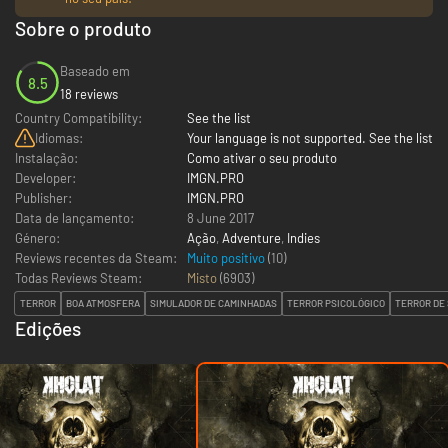
Sobre o produto
Baseado em
8.5
18 reviews
Country Compatibility:
See the list
Idiomas:
Your language is not supported. See the list
Instalação:
Como ativar o seu produto
Developer:
IMGN.PRO
Publisher:
IMGN.PRO
Data de lançamento:
8 June 2017
Género:
Ação
,
Adventure
,
Indies
Reviews recentes da Steam:
Muito positivo
(10)
Todas Reviews Steam:
Misto
(
6903
)
TERROR
BOA ATMOSFERA
SIMULADOR DE CAMINHADAS
TERROR PSICOLÓGICO
TERROR DE
Edições