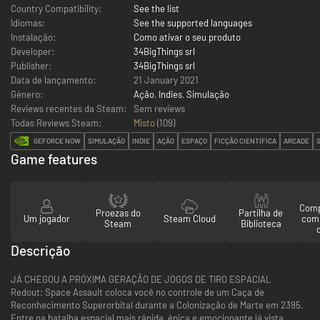
Country Compatibility:
See the list
Idiomas:
See the supported languages
Instalação:
Como ativar o seu produto
Developer:
34BigThings srl
Publisher:
34BigThings srl
Data de lançamento:
21 January 2021
Género:
Ação
,
Indies
,
Simulação
Reviews recentes da Steam:
Sem reviews
Todas Reviews Steam:
Misto
(
109
)
GEFORCE NOW
SIMULAÇÃO
INDIE
AÇÃO
ESPAÇO
FICÇÃO CIENTÍFICA
ARCADE
Game features
Comp
Proezas do
Partilha de
Um jogador
Steam Cloud
com
Steam
Biblioteca
Descrição
JÁ CHEGOU A PRÓXIMA GERAÇÃO DE JOGOS DE TIRO ESPACIAL
Redout: Space Assault coloca você no controle de um Caça de
Reconhecimento Superorbital durante a Colonização de Marte em 2395.
Entre na batalha espacial mais rápida, épica e emocionante já vista.