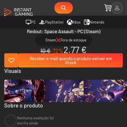
PC
PlayStation
Xbox
Nintendo
Redout: Space Assault - PC (Steam)
Steam
Fora de estoque
2.77 €
10 €
-72%
Receber e-mail quando o produto estiver em
Stock
Visuais
Sobre o produto
Nenhuma avaliação foi
--
escrita ainda