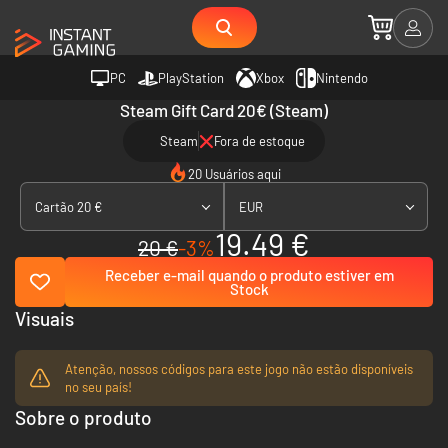
PC
PlayStation
Xbox
Nintendo
Steam Gift Card 20€ (Steam)
Steam
Fora de estoque
20 Usuários aqui
Cartão 20 €
EUR
19.49 €
20 €
-3%
Receber e-mail quando o produto estiver em
Stock
Visuais
Atenção, nossos códigos para este jogo não estão disponíveis
no seu país!
Sobre o produto