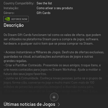
Country Compatibility:
See the list
Instalação:
Como ativar o seu produto
Género:
Gift Cards
GEFORCE NOW
Descrição
Os Steam Gift Cards funcionam tal como os vales de oferta, que podem
ser utilizados na plataforma Steam para a compra de jogos, software,
hardware, e qualquer outro item que se possa comprar na Steam.
- Acesso instantâneo a Milhares de Jogos. Desfrute de ofertas exclusivas,
guardadas na cloud, actualizações automáticas de jogos e outras
grandes regalias.
- Criar e Partilhar Conteúdo. Presenteie os seus amigos, troque itens, e
crie novos conteúdos para jogos no Steam Workshop. Ajude a moldar o
futuro dos seus jogos favoritos.
- Junte-se à Comunidade. Conheça novas pessoas, junte-se a grupos de
jogos, forme clãs, converse no jogo e muito mais! Com mais de 100
milhões de potenciais amigos (ou inimigos), a diversão nunca pára.
- Entretenimento em qualquer lugar. Quer esteja num PC, Mac, Linux,
dispositivo móvel, ou mesmo na sua televisão, pode desfrutar dos
benefícios da Steam. Leve o divertimento consigo.
Últimas notícias de Jogos