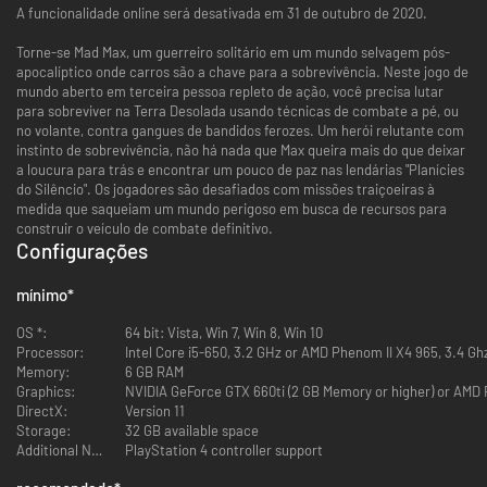
A funcionalidade online será desativada em 31 de outubro de 2020.
Torne-se Mad Max, um guerreiro solitário em um mundo selvagem pós-
apocalíptico onde carros são a chave para a sobrevivência. Neste jogo de
mundo aberto em terceira pessoa repleto de ação, você precisa lutar
para sobreviver na Terra Desolada usando técnicas de combate a pé, ou
no volante, contra gangues de bandidos ferozes. Um herói relutante com
instinto de sobrevivência, não há nada que Max queira mais do que deixar
a loucura para trás e encontrar um pouco de paz nas lendárias "Planícies
do Silêncio". Os jogadores são desafiados com missões traiçoeiras à
medida que saqueiam um mundo perigoso em busca de recursos para
construir o veículo de combate definitivo.
Configurações
mínimo
*
OS *:
64 bit: Vista, Win 7, Win 8, Win 10
Processor:
Intel Core i5-650, 3.2 GHz or AMD Phenom II X4 965, 3.4 Gh
Memory:
6 GB RAM
Graphics:
NVIDIA GeForce GTX 660ti (2 GB Memory or higher) or AMD
DirectX:
Version 11
Storage:
32 GB available space
Additional Notes:
PlayStation 4 controller support