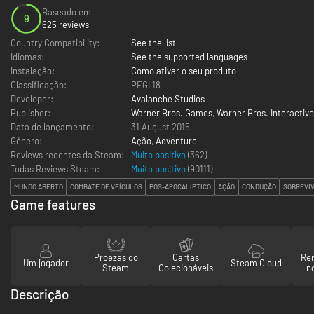
Baseado em
9
625 reviews
Country Compatibility:
See the list
Idiomas:
See the supported languages
Instalação:
Como ativar o seu produto
Classificação:
PEGI 18
Developer:
Avalanche Studios
Publisher:
Warner Bros. Games
,
Warner Bros. Interactiv
Data de lançamento:
31 August 2015
Género:
Ação
,
Adventure
Reviews recentes da Steam:
Muito positivo
(362)
Todas Reviews Steam:
Muito positivo
(
90111
)
MUNDO ABERTO
COMBATE DE VEÍCULOS
PÓS-APOCALÍPTICO
AÇÃO
CONDUÇÃO
SOBREVI
Game features
Proezas do
Cartas
Re
Um jogador
Steam Cloud
Steam
Colecionáveis
n
Descrição