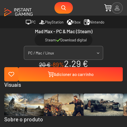
PC
PlayStation
Xbox
Nintendo
Mad Max - PC & Mac (Steam)
Steam
Download digital
PC / Mac / Linux
2.29 €
20 €
-89%
Adicioner ao carrinho
Visuais
Sobre o produto