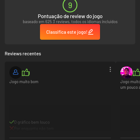
9
Pontuação de review do jogo
baseado em 625 3 reviews, todos os idiomas incluídos
Classifica este jogo!
Reviews recentes
Jogo muito bom
Jogo muito
um pouco a
O gráfico bem louco
Por enquanto não tem