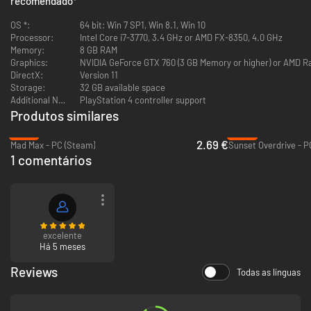
recomendado
*
OS *:
64 bit: Win 7 SP1, Win 8.1, Win 10
Processor:
Intel Core i7-3770, 3.4 GHz or AMD FX-8350, 4.0 GHz
Memory:
8 GB RAM
Graphics:
NVIDIA GeForce GTX 760 (3 GB Memory or higher) or AMD R
DirectX:
Version 11
Storage:
32 GB available space
Additional Notes:
PlayStation 4 controller support
Produtos similares
-87%
-88%
2.69 €
Mad Max - PC (Steam)
Sunset Overdrive - P
1 comentários
excelente
Há 5 meses
Reviews
Todas as línguas