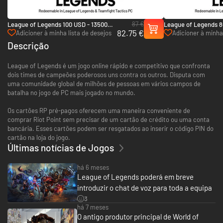
87 €
League of Legends 100 USD - 13500
League of Legends 8
82.75 €
Riot Points
Riot Points
Adicioner à minha lista de desejos
Adicioner à minha 
Descrição
League of Legends é um jogo online rápido e competitivo que confronta
dois times de campeões poderosos uns contra os outros. Disputa com
uma comunidade global de milhões de pessoas em vários campos de
batalha no jogo de PC mais jogado no mundo.
Os cartões RP pré-pagos oferecem uma maneira conveniente de
comprar Riot Point sem precisar de um cartão de crédito ou uma conta
bancária. Esses cartões podem ser resgatados ao inserir o código PIN do
cartão na loja do jogo.
Últimas notícias de Jogos
há 6 meses
League of Legends poderá em breve
introduzir o chat de voz para toda a equipa
3
há 7 meses
O antigo produtor principal de World of