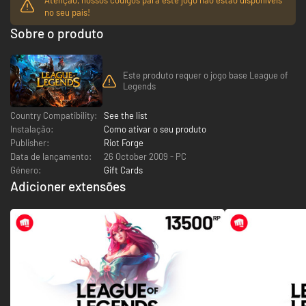
no seu país!
Sobre o produto
Este produto requer o jogo base League of
Legends
Country Compatibility:
See the list
Instalação:
Como ativar o seu produto
Publisher:
Riot Forge
Data de lançamento:
26 October 2009 - PC
Género:
Gift Cards
Adicioner extensões