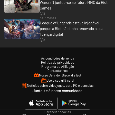
Warcraft juntou-se ao futuro MMO da Riot
Games
3
há 7 meses
League of Legends esteve injogável
porque a Riot não tinha renovado a sua
licença digital
8
As condições de venda
Política de privacidade
Programa de Afiliação
Contacta-nos
Nosso Servidor Discord e Bot
Use o seu gift card
Notícias sobre videojogos, para PC e consolas
Junta-te à nossa comunidade
Gerenciar cookies