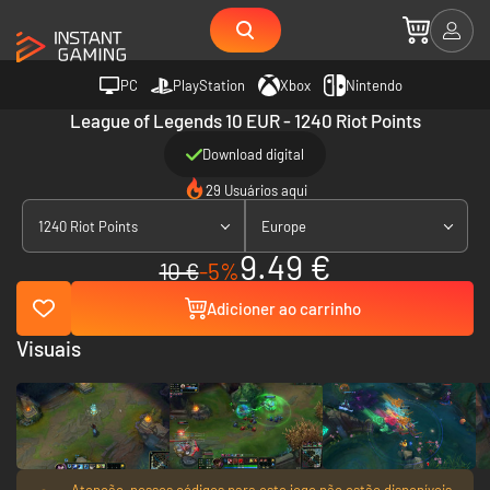
PC
PlayStation
Xbox
Nintendo
League of Legends 10 EUR - 1240 Riot Points
Download digital
29 Usuários aqui
1240 Riot Points
Europe
9.49 €
10 €
-5%
Adicioner ao carrinho
Visuais
Atenção, nossos códigos para este jogo não estão disponíveis