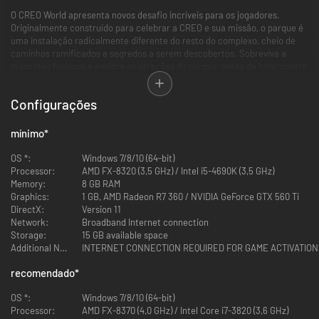
O CREO World apresenta novos desafio incríveis para os jogadores.
Originalmente construído para celebrar a CREO e sua missão, o parque é
uma instalação radicalmente diferente do resto do complexo, cheio de
caminhos ramificados e segredos a serem descobertos. Sobreviva a
mascotes furiosos e explore as atrações do parque, antes de lutar contra
um chefe terrível no parque devastado. Enfrente essa nova ameaça,
cortando e equipando 16 armas completamente novas, novos conjuntos
Configurações
de armadura e novos implantes para atualizar e personalizar a maneira
que você deseja jogar.
mínimo
*
OS *:
Windows 7/8/10 (64-bit)
Processor:
AMD FX-8320 (3,5 GHz) / Intel i5-4690K (3,5 GHz)
Memory:
8 GB RAM
Graphics:
1 GB, AMD Radeon R7 360 / NVIDIA GeForce GTX 560 Ti
DirectX:
Version 11
Network:
Broadband Internet connection
Storage:
15 GB available space
Additional Notes:
INTERNET CONNECTION REQUIRED FOR GAME ACTIVATION
recomendado
*
OS *:
Windows 7/8/10 (64-bit)
Processor:
AMD FX-8370 (4,0 GHz) / Intel Core i7-3820 (3,6 GHz)