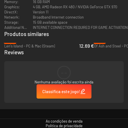
Memory:
16 GB RAM
Graphics:
4 GB, AMD Radeon RX 480 / NVIDIA GeForce GTX 970
DirectX:
Version 11
Network:
Broadband Internet connection
Storage:
15 GB available space
Additional Notes:
INTERNET CONNECTION REQUIRED FOR GAME ACTIVATION
Produtos similares
-49%
-37%
12.69 €
Len's Island - PC & Mac (Steam)
Of Ash and Steel - P
Reviews
--
Nenhuma avaliação foi escrita ainda
Classifica este jogo!
As condições de venda
Política de privacidade