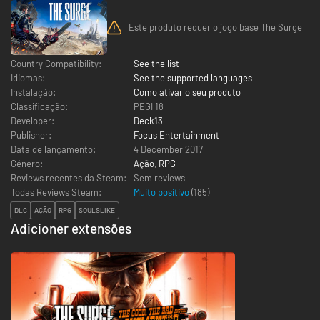
Este produto requer o jogo base The Surge
Country Compatibility:
See the list
Idiomas:
See the supported languages
Instalação:
Como ativar o seu produto
Classificação:
PEGI 18
Developer:
Deck13
Publisher:
Focus Entertainment
Data de lançamento:
4 December 2017
Género:
Ação
,
RPG
Reviews recentes da Steam:
Sem reviews
Todas Reviews Steam:
Muito positivo
(
185
)
DLC
AÇÃO
RPG
SOULSLIKE
Adicioner extensões