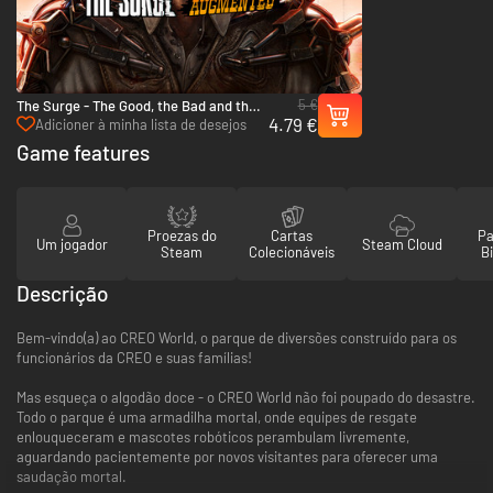
5 €
The Surge - The Good, the Bad and the
4.79 €
Augmented Expansion - PC (Steam)
Adicioner à minha lista de desejos
Game features
Proezas do
Cartas
Pa
Um jogador
Steam Cloud
Steam
Colecionáveis
Bi
Descrição
Bem-vindo(a) ao CREO World, o parque de diversões construído para os
funcionários da CREO e suas famílias!
Mas esqueça o algodão doce - o CREO World não foi poupado do desastre.
Todo o parque é uma armadilha mortal, onde equipes de resgate
enlouqueceram e mascotes robóticos perambulam livremente,
aguardando pacientemente por novos visitantes para oferecer uma
saudação mortal.