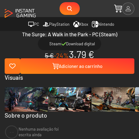
PC
PlayStation
Xbox
Nintendo
The Surge: A Walk in the Park - PC (Steam)
Steam
Download digital
3.79 €
5 €
-24%
Adicioner ao carrinho
Visuais
Sobre o produto
Nenhuma avaliação foi
--
escrita ainda