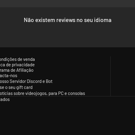
struindo seu exército pessoal em uma jornada de liderança, sobrevivê
Não existem reviews no seu idioma
ondições de venda
tica de privacidade
rama de Afiliação
acta-nos
osso Servidor Discord e Bot
se o seu gift card
otícias sobre videojogos, para PC e consolas
vados