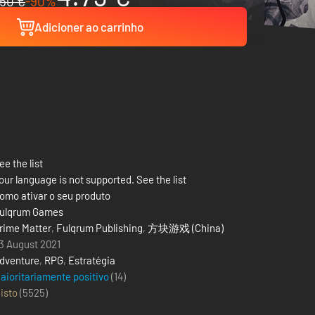
50 €
-90%
Adicioner ao carrinho
ee the list
our language is not supported. See the list
omo ativar o seu produto
ulqrum Games
rime Matter
,
Fulqrum Publishing
,
方块游戏 (China)
3 August 2021
dventure
,
RPG
,
Estratégia
aioritariamente positivo
(14)
isto
(
5525
)