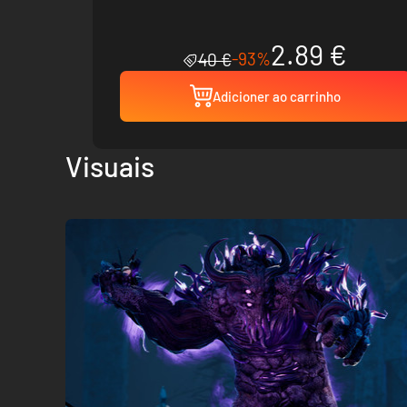
2.89 €
-93%
40 €
Adicioner ao carrinho
Visuais