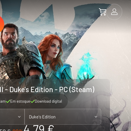
II - Duke's Edition - PC (Steam)
eam
Em estoque
Download digital
Duke's Edition
4.79 €