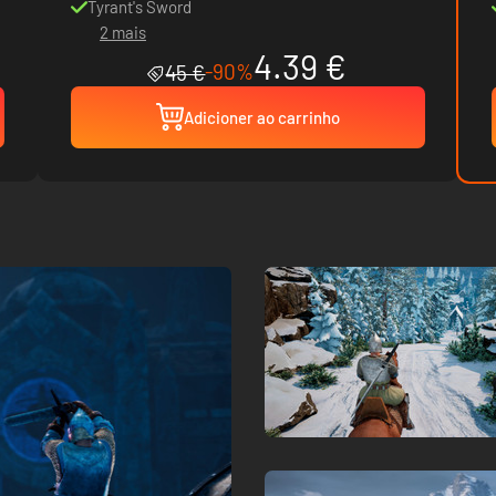
Tyrant's Sword
2 mais
4.39 €
-90%
45 €
Adicioner ao carrinho