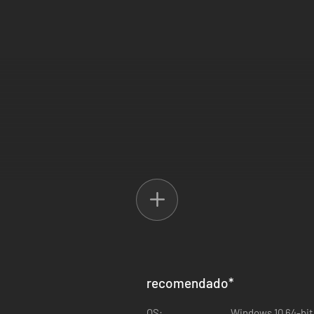
recomendado
*
OS:
Windows 10 64-bit