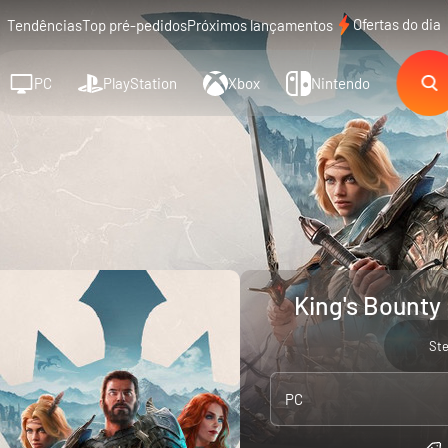
Ofertas do dia
Tendências
Top pré-pedidos
Próximos lançamentos
PC
PlayStation
Xbox
Nintendo
King's Bounty 
St
PC