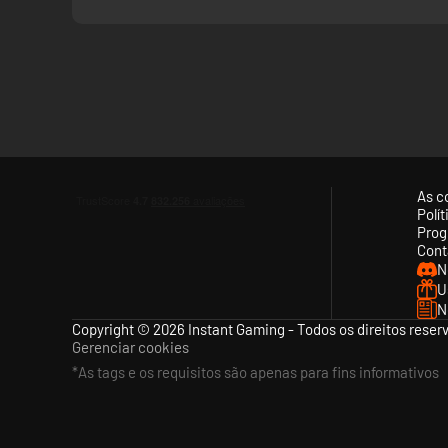
Jogue como um de três heróis principais, resgatando e con
consequências profundas e duradouras.
As c
Polí
Prog
Cont
N
U
N
Copyright © 2026 Instant Gaming - Todos os direitos reser
Gerenciar cookies
*As tags e os requisitos são apenas para fins informativos