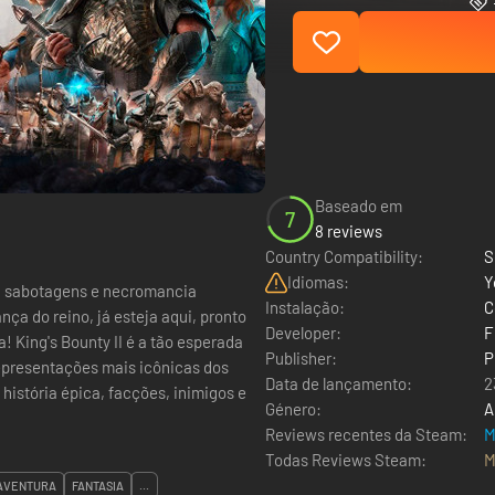
Baseado em
7
8 reviews
Country Compatibility:
S
Idiomas:
Y
s, sabotagens e necromancia
Instalação:
C
ça do reino, já esteja aqui, pronto
Developer:
F
a! King's Bounty II é a tão esperada
Publisher:
P
representações mais icônicas dos
Data de lançamento:
2
istória épica, facções, inimigos e
Género:
A
Reviews recentes da Steam:
M
Todas Reviews Steam:
M
AVENTURA
FANTASIA
...