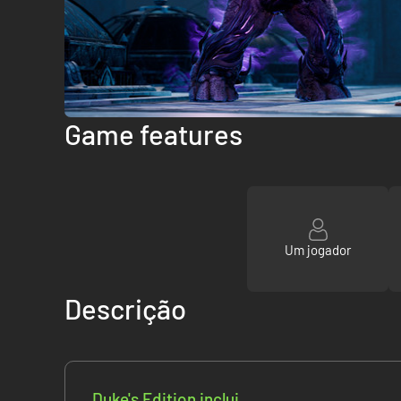
Game features
Um jogador
Descrição
Duke's Edition inclui