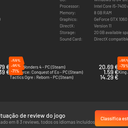
Processor:
Intel Core i5-7400
Memory:
8 GB RAM
0
Graphics:
GeForce GTX 1060
DirectX:
Version 11
Storage:
20 GB available s
Sound Card:
DirectX compatibl
-59%
-95
 sabotagens e necromancia obscurecem o país. Mas talvez um salvador, 
79 €
-95%
20.69 €
-79
Age of Wonders 4 - PC (Steam)
The 
39 €
-71%
1.59 €
SpellForce: Conquest of Eo - PC (Steam)
King 
a franquia King's Bounty, uma das representações mais icônicas dos j
14.29 €
Tactics Ogre : Reborn - PC (Steam)
forjar o inovador mundo aberto de Antara. Com os reinos em desordem,
ade do Rei e criaturas corrompidas perseguindo os descuidados, nov
como um deles, recrutando, desenvolvendo e comandando seu exército 
uro, supere seus inimigos em um combate de turno único, tome decisões
tuação de review do jogo
Classifica es
 PERSONAGENS
ado em 8 3 reviews, todos os idiomas incluídos