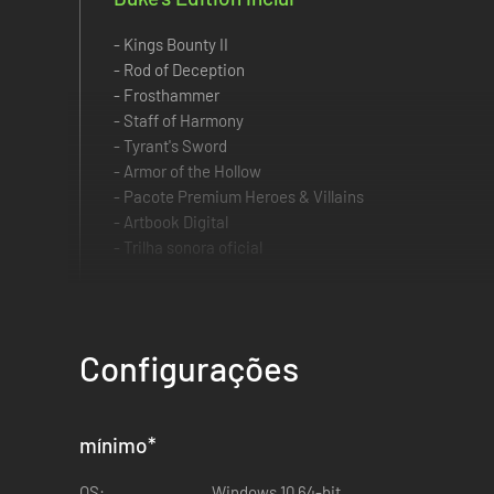
- Kings Bounty II
- Rod of Deception
- Frosthammer
- Staff of Harmony
- Tyrant's Sword
- Armor of the Hollow
- Pacote Premium Heroes & Villains
- Artbook Digital
- Trilha sonora oficial
Configurações
mínimo
*
OS:
Windows 10 64-bit