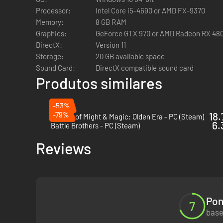
Processor:
Intel Core i5-4690 or AMD FX-9370
Memory:
8 GB RAM
Graphics:
GeForce GTX 970 or AMD Radeon RX 48
DirectX:
Version 11
Storage:
20 GB available space
Sound Card:
DirectX compatible sound card
Produtos similares
-53%
A escuridão recai sobre o mundo de Nostria. Conspirações,
-79%
18.
Heroes of Might & Magic: Olden Era - PC (Steam)
lutar e restaurar finalmente a paz e a ordem em Nostria!
6.
Battle Brothers - PC (Steam)
King's Bounty II é a tão esperada continuação da lendári
história épica, facções, inimigos e novos recursos para 
Reviews
nas ruas, todas as nações ultramarinas negando a autorid
Eles estão determinados em trazer ordem ao caos. Jogue 
sacrifícios e sobrevivência. Lutando pelo seu próprio fut
mais clássicas de maneira nova e empolgante.
Pon
7
HISTÓRIA ÉPICA IMERSIVA FOCADA NOS
base