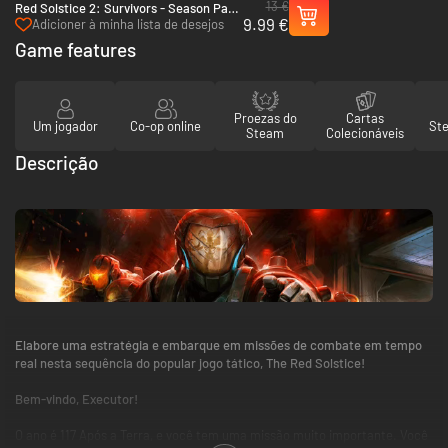
13 €
Red Solstice 2: Survivors - Season Pass
9.99 €
- PC (Steam)
Adicioner à minha lista de desejos
Game features
Proezas do
Cartas
Um jogador
Co-op online
St
Steam
Colecionáveis
Descrição
Elabore uma estratégia e embarque em missões de combate em tempo
real nesta sequência do popular jogo tático, The Red Solstice!
Bem-vindo, Executor!
O ano é 117 Após a Terra, e você tem uma missão muito importante. Você