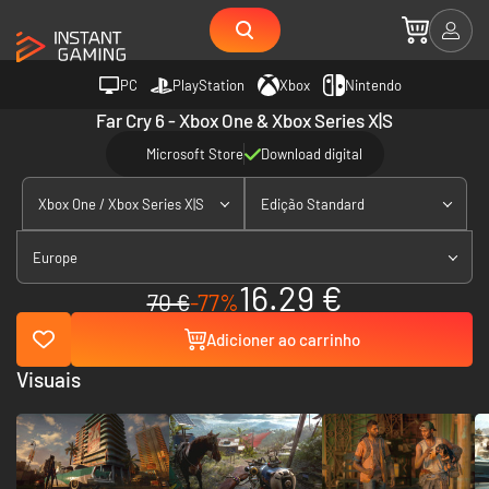
PC
PlayStation
Xbox
Nintendo
Far Cry 6 - Xbox One & Xbox Series X|S
Microsoft Store
Download digital
Xbox One / Xbox Series X|S
Edição Standard
Europe
16.29 €
70 €
-77%
Adicioner ao carrinho
Visuais