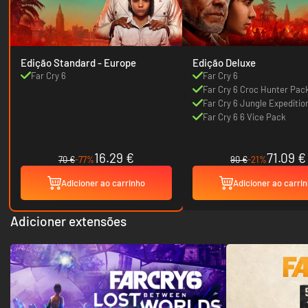
Edição Standard - Europe
Edição Deluxe
Far Cry 6
Far Cry 6
Far Cry 6 Croc Hunter Pac
Far Cry 6 Jungle Expeditio
Far Cry 6 6 Vice Pack
16.29 €
71.09 €
70 €
-77%
90 €
-21%
Adicioner ao carrinho
Adicioner ao carri
Adicioner extensões