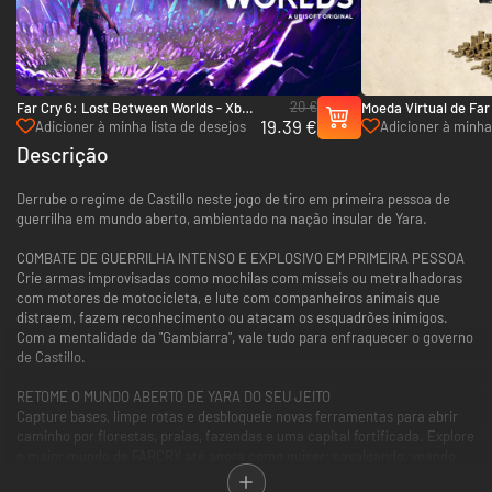
20 €
Far Cry 6: Lost Between Worlds - Xbox
Moeda Virtual de Far 
19.39 €
One & Xbox Series X|S
Xbox One & Xbox Ser
Adicioner à minha lista de desejos
Adicioner à minha 
Descrição
Derrube o regime de Castillo neste jogo de tiro em primeira pessoa de
guerrilha em mundo aberto, ambientado na nação insular de Yara.
COMBATE DE GUERRILHA INTENSO E EXPLOSIVO EM PRIMEIRA PESSOA
Crie armas improvisadas como mochilas com mísseis ou metralhadoras
com motores de motocicleta, e lute com companheiros animais que
distraem, fazem reconhecimento ou atacam os esquadrões inimigos.
Com a mentalidade da "Gambiarra", vale tudo para enfraquecer o governo
de Castillo.
RETOME O MUNDO ABERTO DE YARA DO SEU JEITO
Capture bases, limpe rotas e desbloqueie novas ferramentas para abrir
caminho por florestas, praias, fazendas e uma capital fortificada. Explore
o maior mundo de FARCRY até agora como quiser: cavalgando, voando
em helicópteros, acelerando em buggies de sucata e mais.