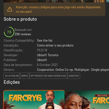
Atenção, nossos códigos para este jogo não estão disponíveis
no seu país!
Sobre o produto
Baseado em
7.5
298 reviews
Country Compatibility:
See the list
Instalação:
Como ativar o seu produto
Classificação:
PEGI 18
Developer:
Ubisoft Toronto
Publisher:
Ubisoft
Data de lançamento:
6 October 2021
Género:
Cooperation
,
Online Co-op
,
Multiplayer
,
Single-playe
4K ULTRA HD
HDR10
OPTIMIZED FOR XBOX SERIES X|S
SHOOTER
Edições