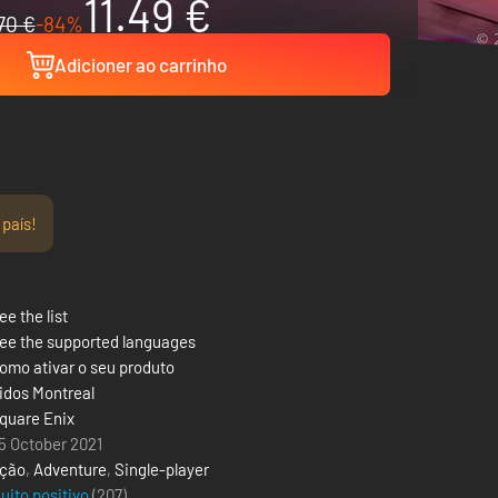
11.49 €
70 €
-84%
Adicioner ao carrinho
 país!
ee the list
ee the supported languages
omo ativar o seu produto
idos Montreal
quare Enix
5 October 2021
ção
,
Adventure
,
Single-player
uito positivo
(207)