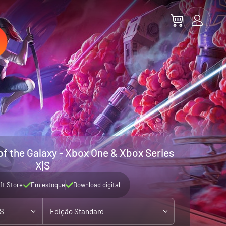
of the Galaxy - Xbox One & Xbox Series
X|S
ft Store
Em estoque
Download digital
|S
Edição Standard