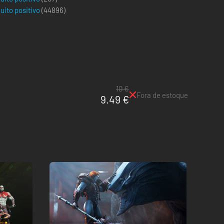
uito positivo
(
44896
)
10 €
Fora de estoque
9.49 €