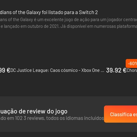
dians of the Galaxy foi listado para a Switch 2
ians of the Galaxy é um excelente jogo de ação para um jogador centr
 e lançado em outubro de 2021. Já disponível em numerosas plataforma
nsola. Com…
-60
99 €
39.92 €
DC Justice League: Caos cósmico - Xbox One & Xbox Series X|S
Choru
uação de review do jogo
Classifica e
do em 102 3 reviews, todos os idiomas incluídos