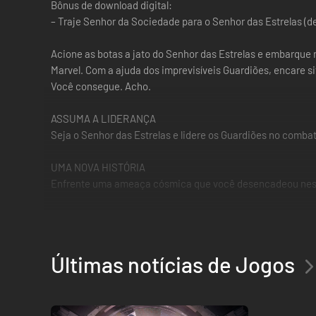
Bônus de download digital:
– Traje Senhor da Sociedade para o Senhor das Estrelas (d
Acione as botas a jato do Senhor das Estrelas e embarque
Marvel. Com a ajuda dos imprevisíveis Guardiões, encare s
Você consegue. Acho.
ASSUMA A LIDERANÇA
Seja o Senhor das Estrelas e lidere os Guardiões no combat
UMA NOVA HISTÓRIA
Enfrente uma ameaça cósmica que você desencadeou nesta
CRIE UMA FAMÍLIA
Transforme seu bando de criminosos em heróis lendários 
Últimas notícias de Jogos