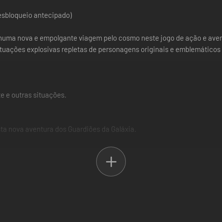
esbloqueio antecipado)
 numa nova e empolgante viagem pelo cosmo neste jogo de ação e aven
ituações explosivas repletas de personagens originais e emblemáticos 
e e outras situações.
 nova aventura dos Guardiões da Galáxia.
numa empolgante viagem pelo espaço.