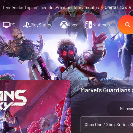
Ofertas do dia
Tendências
Top pré-pedidos
Próximos lançamentos
PC
PlayStation
Xbox
Nintendo
Marvel's Guardians 
Microso
Xbox One / Xbox Series X