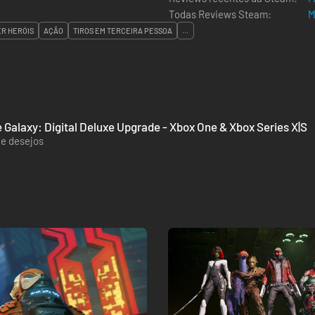
Todas Reviews Steam:
M
R HERÓIS
AÇÃO
TIROS EM TERCEIRA PESSOA
...
e Galaxy: Digital Deluxe Upgrade - Xbox One & Xbox Series X|S
de desejos