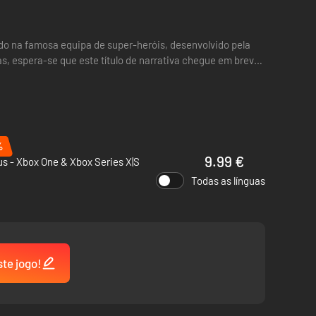
ado na famosa equipa de super-heróis, desenvolvido pela
s, espera-se que este título de narrativa chegue em breve
%
9.99 €
s - Xbox One & Xbox Series X|S
Todas as línguas
ste jogo!