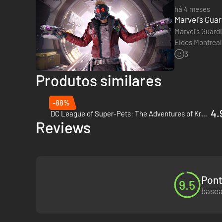
há 4 meses
Marvel's Guar
Marvel's Guard
Eidos Montreal
a uma nova co
3
Produtos similares
-88%
4.
DC League of Super-Pets: The Adventures of Krypto and Ace - Xbox One & Xbox Series X|S
Reviews
Pont
9.5
basea