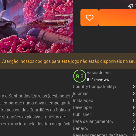
Atenção, nossos códigos para este jogo não estão disponíveis no seu
Baseado em
9.5
102 reviews
Country Compatibility:
S
Idiomas:
S
ra o Senhor das Estrelas (desbloqueio
Instalação:
C
Developer:
E
ira pessoa dos Guardiões da Galáxia
Publisher:
S
e situações explosivas repletas de
Data de lançamento:
2
 em uma luta pelo destino da galáxia.
Género:
A
Reviews recentes da Steam:
M