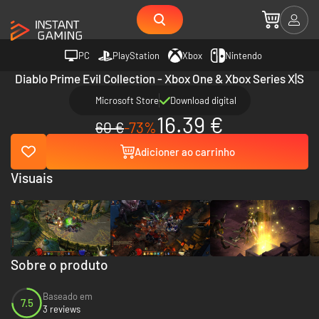
PC
PlayStation
Xbox
Nintendo
Diablo Prime Evil Collection - Xbox One & Xbox Series X|S
Microsoft Store
Download digital
16.39 €
60 €
-73%
Adicioner ao carrinho
Visuais
Sobre o produto
Baseado em
7.5
3 reviews