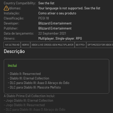
Country Compatibility:
See the list
Idiomas:
Your language is not supported. See the list
Instalação:
Como ativar o seu produto
Classificação:
PEGI 18
Developer:
Blizzard Entertainment
Publisher:
Blizzard Entertainment
Data de lançamento:
22 September 2021
Género:
Multiplayer
,
Single-player
,
RPG
4K ULTRA HD
HDR10
XBOX LIVE CROSS-GEN MULTIPLAYER
60 FPS+
OPTIMIZED FOR XBOX S
Descrição
inclui
- Diablo II: Resurrected
- Diablo III: Eternal Collection
- DLC para Diablo III: Asas O Abraço do Ódio
- DLC para Diablo III: Mascote Mefisto
A Diablo Prime Evil Collection inclui:
- Jogo Diablo III: Eternal Collection
- Jogo Diablo II: Resurrected
- DLC para Diablo III: Asas O Abraço do Ódio