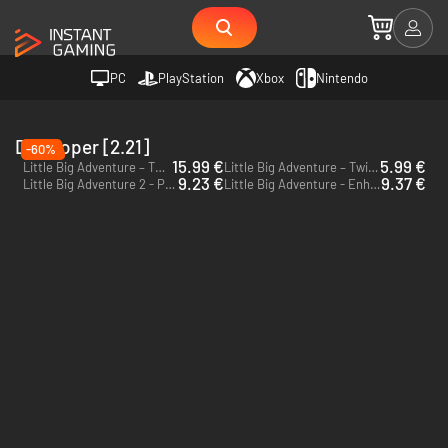
PC
PlayStation
Xbox
Nintendo
Developer [2.21]
-60%
15.99 €
5.99 €
Little Big Adventure – Twinsen’s Quest Digital Deluxe Edition - PC (Steam)
Little Big Adventure – Twinsen’s Quest - PC (Steam)
9.23 €
9.37 €
Little Big Adventure 2 - PC (Steam)
Little Big Adventure - Enhanced Edition - PC (Steam)