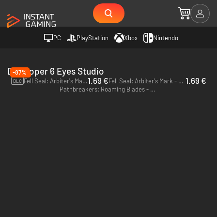
PC
PlayStation
Xbox
Nintendo
Developer 6 Eyes Studio
-87%
1.69 €
1.69 €
Fell Seal: Arbiter's Mark - Missions and Monsters - PC & Mac (Steam)
Fell Seal: Arbiter's Mark - PC & Mac (Steam)
DLC
Pathbreakers: Roaming Blades - PC & Mac (Steam)